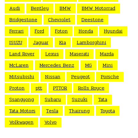
Audi
Bentley
BMW
BMW Motorrad
Bridgestone
Chevrolet
Deestone
Ferrari
Ford
Foton
Honda
Hyundai
ISUZU
Jaguar
Kia
Lamborghini
Land Rover
Lexus
Maserati
Mazda
McLaren
Mercedes Benz
MG
Mini
Mitsubishi
Nissan
Peugeot
Porsche
Proton
ptt
PTTOR
Rolls Royce
Ssangyong
Subaru
Suzuki
Tata
Tata Motors
Tesla
Thairung
Toyota
Volkwagen
Volvo