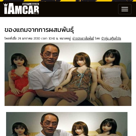
Toggl
navig
ของแถมจากการผสมพันธุ์
โพสต์เมื่อ 24 มกราคม 2010 เวลา 10:41 น. หมวดหมู่:
ข่าวประชาสัมพันธ์
โดย
ป๋าซุ่ม..ขยุ้มหัวใจ