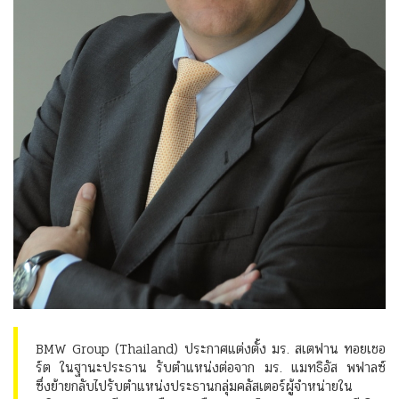
BMW Group (Thailand) ประกาศแต่งตั้ง มร. สเตฟาน ทอยเชอ
ร์ต ในฐานะประธาน รับตำแหน่งต่อจาก มร. แมทธิอัส พฟาลซ์
ซึ่งย้ายกลับไปรับตำแหน่งประธานกลุ่มคลัสเตอร์ผู้จำหน่ายใน