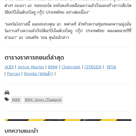
ต่างๆ ของเรา มร. ทอยเชอร์ต จะยังคงขับเคลือนความสำเร็จและสร้างการเติบโต
ให้แก่บีเอ็มดับเบิลยู กรุ๊ป ประเทศไทย อย่างต่อเนื่อง”
“และในโอกาสนี้ ผมขอขอบคุณ มร. พฟาลซ์ สำหรับความทุ่มเทและความมุ่งมั่น
ในการสร้างความสำเร็จให้แก่บีเอ็มดับเบิลยู กรุ๊ป ประเทศไทย ตลอดหลายปีที่
ผ่านมา” มร. เฮนดริค วอน คุนไฮม์กล่าว
ตารางราคารถยนต์ล่าสุด
AUDI
|
Aston Martin
|
BMW
|
Chevrolet
|
CITROEN
|
DFSK
|
Ferrari
|
Honda (ฮอนด้า)
|
BMW
BMW Group (Thailand)
บทความแนะนำ