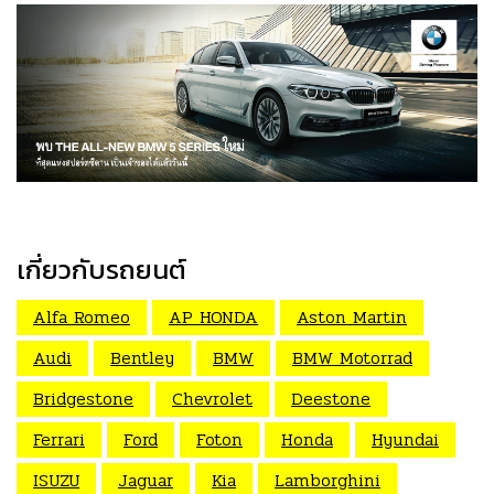
เกี่ยวกับรถยนต์
Alfa Romeo
AP HONDA
Aston Martin
Audi
Bentley
BMW
BMW Motorrad
Bridgestone
Chevrolet
Deestone
Ferrari
Ford
Foton
Honda
Hyundai
ISUZU
Jaguar
Kia
Lamborghini