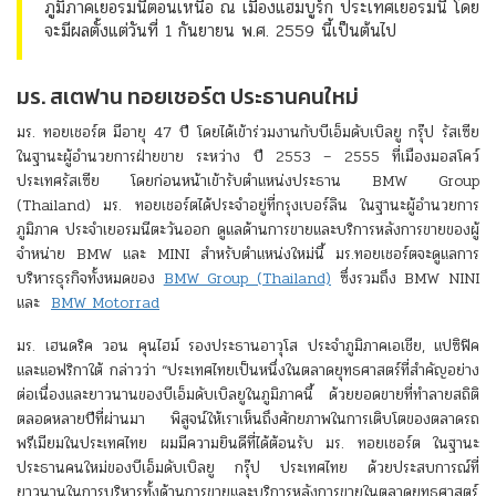
ภูมิภาคเยอรมนีตอนเหนือ ณ เมืองแฮมบูร์ก ประเทศเยอรมนี โดย
จะมีผลตั้งแต่วันที่ 1 กันยายน พ.ศ. 2559 นี้เป็นต้นไป
มร. สเตฟาน ทอยเชอร์ต ประธานคนใหม่
มร. ทอยเชอร์ต มีอายุ 47 ปี โดยได้เข้าร่วมงานกับบีเอ็มดับเบิลยู กรุ๊ป รัสเซีย
ในฐานะผู้อำนวยการฝ่ายขาย ระหว่าง ปี 2553 – 2555 ที่เมืองมอสโคว์
ประเทศรัสเซีย โดยก่อนหน้าเข้ารับตำแหน่งประธาน BMW Group
(Thailand) มร. ทอยเชอร์ตได้ประจำอยู่ที่กรุงเบอร์ลิน ในฐานะผู้อำนวยการ
ภูมิภาค ประจำเยอรมนีตะวันออก ดูแลด้านการขายและบริการหลังการขายของผู้
จำหน่าย BMW และ MINI สำหรับตำแหน่งใหม่นี้ มร.ทอยเชอร์ตจะดูแลการ
บริหารธุรกิจทั้งหมดของ
BMW Group (Thailand)
ซึ่งรวมถึง BMW NINI
และ
BMW Motorrad
มร. เฮนดริค วอน คุนไฮม์ รองประธานอาวุโส ประจำภูมิภาคเอเชีย, แปซิฟิค
และแอฟริกาใต้ กล่าวว่า “ประเทศไทยเป็นหนึ่งในตลาดยุทธศาสตร์ที่สำคัญอย่าง
ต่อเนื่องและยาวนานของบีเอ็มดับเบิลยูในภูมิภาคนี้ ด้วยยอดขายที่ทำลายสถิติ
ตลอดหลายปีที่ผ่านมา พิสูจน์ให้เราเห็นถึงศักยภาพในการเติบโตของตลาดรถ
พรีเมียมในประเทศไทย ผมมีความยินดีที่ได้ต้อนรับ มร. ทอยเชอร์ต ในฐานะ
ประธานคนใหม่ของบีเอ็มดับเบิลยู กรุ๊ป ประเทศไทย ด้วยประสบการณ์ที่
ยาวนานในการบริหารทั้งด้านการขายและบริการหลังการขายในตลาดยุทธศาสตร์