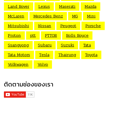
Land Rover
Lexus
Maserati
Mazda
McLaren
Mercedes Benz
MG
Mini
Mitsubishi
Nissan
Peugeot
Porsche
Proton
ptt
PTTOR
Rolls Royce
Ssangyong
Subaru
Suzuki
Tata
Tata Motors
Tesla
Thairung
Toyota
Volkwagen
Volvo
ติดตามช่องของเรา