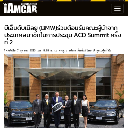
Toggl
navig
บีเอ็มดับเบิลยู (BMW)ร่วมต้อนรับคณะผู้นำจาก
ประเทศสมาชิกในการประชุม ACD Summit ครั้ง
ที่ 2
โพสต์เมื่อ 7 ตุลาคม 2016 เวลา 8:38 น. หมวดหมู่:
ข่าวประชาสัมพันธ์
โดย
ป๋าซุ่ม..ขยุ้มหัวใจ