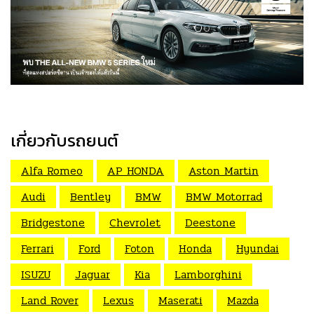
เกี่ยวกับรถยนต์
Alfa Romeo
AP HONDA
Aston Martin
Audi
Bentley
BMW
BMW Motorrad
Bridgestone
Chevrolet
Deestone
Ferrari
Ford
Foton
Honda
Hyundai
ISUZU
Jaguar
Kia
Lamborghini
Land Rover
Lexus
Maserati
Mazda