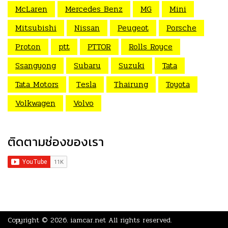
McLaren
Mercedes Benz
MG
Mini
Mitsubishi
Nissan
Peugeot
Porsche
Proton
ptt
PTTOR
Rolls Royce
Ssangyong
Subaru
Suzuki
Tata
Tata Motors
Tesla
Thairung
Toyota
Volkwagen
Volvo
ติดตามช่องของเรา
Copyright © 2026.
iamcar.net
All rights reserved.