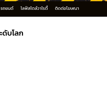
รถยนต์
ไลฟ์สไตล์วาไรตี้
ติดต่อโฆษณา
ระดับโลก