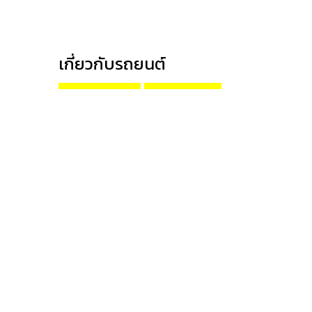
เกี่ยวกับรถยนต์
Alfa Romeo
AP HONDA
Aston Martin
Audi
Bentley
BMW
BMW Motorrad
Bridgestone
Chevrolet
Deestone
Ferrari
Ford
Foton
Honda
Hyundai
ISUZU
Jaguar
Kia