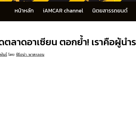
หน้าหลัก
iAMCAR channel
นิตยสารรถยนต์
ิดตลาดอาเซียน ตอกย้ำ! เราคือผู้นำ
พันธ์
โดย
ฟิโอน่า..พาตะลอน