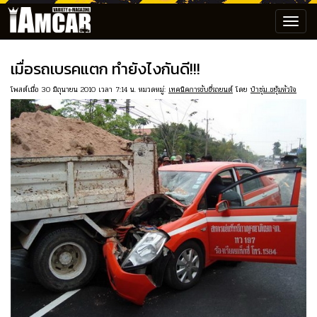
Toggl
navig
เมื่อรถเบรคแตก ทำยังไงกันดี!!!
โพสต์เมื่อ 30 มิถุนายน 2010 เวลา 7:14 น. หมวดหมู่:
เทคนิคการขับขี่รถยนต์
โดย
ป๋าซุ่ม..ขยุ้มหัวใจ