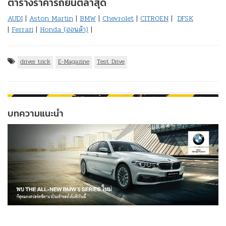
ตารางราคารถยนต์ล่าสุด
AUDI
|
Aston Martin
|
BMW
|
Chevrolet
|
CITROEN
|
DFSK
|
Ferrari
|
Honda (ฮอนด้า)
|
driver trick
E-Magazine
Test Drive
บทความแนะนำ