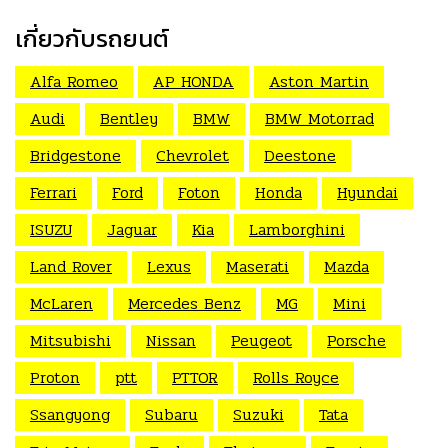
เกี่ยวกับรถยนต์
Alfa Romeo
AP HONDA
Aston Martin
Audi
Bentley
BMW
BMW Motorrad
Bridgestone
Chevrolet
Deestone
Ferrari
Ford
Foton
Honda
Hyundai
ISUZU
Jaguar
Kia
Lamborghini
Land Rover
Lexus
Maserati
Mazda
McLaren
Mercedes Benz
MG
Mini
Mitsubishi
Nissan
Peugeot
Porsche
Proton
ptt
PTTOR
Rolls Royce
Ssangyong
Subaru
Suzuki
Tata