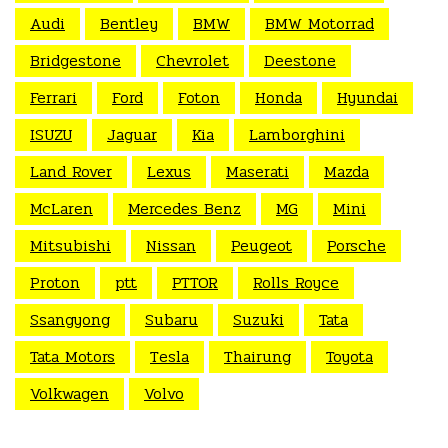
Audi
Bentley
BMW
BMW Motorrad
Bridgestone
Chevrolet
Deestone
Ferrari
Ford
Foton
Honda
Hyundai
ISUZU
Jaguar
Kia
Lamborghini
Land Rover
Lexus
Maserati
Mazda
McLaren
Mercedes Benz
MG
Mini
Mitsubishi
Nissan
Peugeot
Porsche
Proton
ptt
PTTOR
Rolls Royce
Ssangyong
Subaru
Suzuki
Tata
Tata Motors
Tesla
Thairung
Toyota
Volkwagen
Volvo