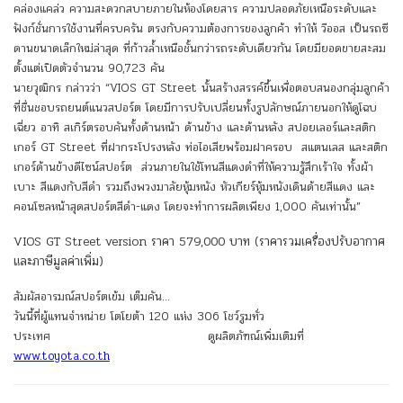
คล่องแคล่ว ความสะดวกสบายภายในห้องโดยสาร ความปลอดภัยเหนือระดับและ
ฟังก์ชั่นการใช้งานที่ครบครัน ตรงกับความต้องการของลูกค้า ทำให้ วีออส เป็นรถซี
ดานขนาดเล็กใหม่ล่าสุด ที่ก้าวล้ำเหนือชั้นกว่ารถระดับเดียวกัน โดยมียอดขายสะสม
ตั้งแต่เปิดตัวจำนวน 90,723 คัน
นายวุฒิกร กล่าวว่า “VIOS GT Street นั้นสร้างสรรค์ขึ้นเพื่อตอบสนองกลุ่มลูกค้า
ที่ชื่นชอบรถยนต์แนวสปอร์ต โดยมีการปรับเปลี่ยนทั้งรูปลักษณ์ภายนอกให้ดูโฉบ
เฉี่ยว อาทิ สเกิร์ตรอบคันทั้งด้านหน้า ด้านข้าง และด้านหลัง สปอยเลอร์และสติก
เกอร์ GT Street ที่ฝากระโปรงหลัง ท่อไอเสียพร้อมฝาครอบ สแตนเลส และสติก
เกอร์ด้านข้างดีไซน์สปอร์ต ส่วนภายในใช้โทนสีแดงดำที่ให้ความรู้สึกเร้าใจ ทั้งผ้า
เบาะ สีแดงกับสีดำ รวมถึงพวงมาลัยหุ้มหนัง หัวเกียร์หุ้มหนังเดินด้ายสีแดง และ
คอนโซลหน้าสุดสปอร์ตสีดำ-แดง โดยจะทำการผลิตเพียง 1,000 คันเท่านั้น”
VIOS GT Street version ราคา 579,000 บาท (ราคารวมเครื่องปรับอากาศ
และภาษีมูลค่าเพิ่ม)
สัมผัสอารมณ์สปอร์ตเข้ม เต็มคัน…
วันนี้ที่ผู้แทนจำหน่าย โตโยต้า 120 แห่ง 306 โชว์รูมทั่ว
ประเทศ ดูผลิตภัฑณ์เพิ่มเติมที่
www.toyota.co.th