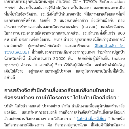
เกี่ยวกับการปลูกต้นไม้ในพื้นที่สูง ภายใต้ชื่อ CU – TOYOTA Reforestation
Model อันจะเป็นองค์ความรู้ที่สำคัญในการเป็นต้นแบบ และขยายผลการเพิ่ม
พื้นที่ป่าในจังหวัดน่าน รวมถึงพื้นที่ป่าในภาคเหนือ ที่มีสภาพแวดล้อมและพื้นที่
แตกต่างจากพื้นที่ราบ โดยทั้ง 2 หน่วยงานดังกล่าว ยังได้ร่วมมือกับ กอง
อำนวยการรักษาความมั่นคงภายในราชอาณาจักร (กอ.รมน.) และจังหวัดน่าน
ในการรวบรวมอาสาสมัครจากหลากหลายภาคส่วน รวมจำนวนทั้งสิ้นกว่า 800
คน อาทิ ประชาชนจังหวัดน่าน ทหาร ตำรวจ บุคลากรและนิสิตเก่าจุฬาลงกรณ์
มหาวิทยาลัย ผู้แทนจำหน่ายโตโยต้า และสมาชิกชมรม
อีโตโยต้าคลับ (e-
TOYOTACLUB)
ที่ร่วมขับรถคาราวานเดินทางจากกรุงเทพฯ ร่วมทำการปลูกป่า
นิเวศในครั้งนี้ เป็นจำนวนกว่า 30,000 ต้น โดยใช้พันธุ์ไม้ท้องถิ่น (native
species) จำนวน 31 สายพันธุ์ ซึ่งการใช้พันธุ์ไม้ท้องถิ่น จะทำให้กล้าไม้เจริญ
เติบโตได้ง่าย อยู่รอดตามสภาพภูมิประเทศ และภูมิอากาศภายในพื้นที่ได้เป็น
อย่างดี
การสร้างจิตสำนึกด้านสิ่งแวดล้อมแก่สังคมไทยผ่าน
กิจกรรมต่างๆ ภายใต้โครงการ “ โตโยต้า เมืองสีเขียว ”
บริษัท โตโยต้า มอเตอร์ ประเทศไทย จำกัด ดำเนินงานเพื่ออนุรักษ์และรักษาสิ่ง
แวดล้อม และทรัพยากรธรรมชาติ รวมถึงการสร้างจิตสำนึกด้านสิ่งแวดล้อมแก่
สังคมไทยผ่านกิจกรรมต่างๆ ภายใต้โครงการ “
โตโยต้าเมืองสีเขียว
” โดยหนึ่ง
ในกิจกรรมภายใต้โครงการ คือ กิจกรรมปลูกป่านิเวศ ที่โตโยต้าได้ดำเนินตาม