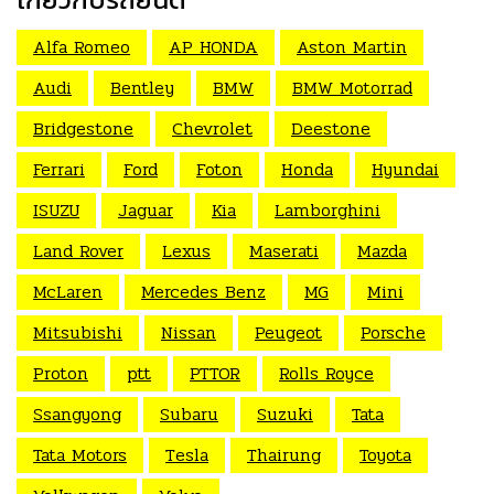
Alfa Romeo
AP HONDA
Aston Martin
Audi
Bentley
BMW
BMW Motorrad
Bridgestone
Chevrolet
Deestone
Ferrari
Ford
Foton
Honda
Hyundai
ISUZU
Jaguar
Kia
Lamborghini
Land Rover
Lexus
Maserati
Mazda
McLaren
Mercedes Benz
MG
Mini
Mitsubishi
Nissan
Peugeot
Porsche
Proton
ptt
PTTOR
Rolls Royce
Ssangyong
Subaru
Suzuki
Tata
Tata Motors
Tesla
Thairung
Toyota