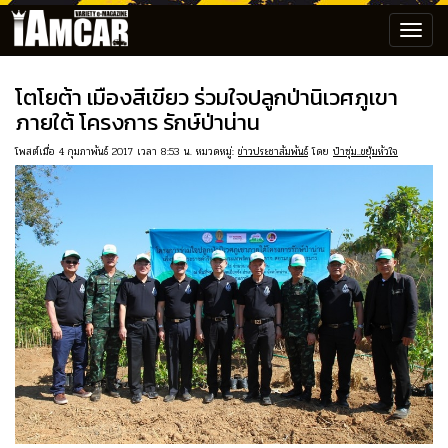
Toggl
navig
โตโยต้า เมืองสีเขียว ร่วมใจปลูกป่านิเวศภูเขา
ภายใต้ โครงการ รักษ์ป่าน่าน
โพสต์เมื่อ 4 กุมภาพันธ์ 2017 เวลา 8:53 น. หมวดหมู่:
ข่าวประชาสัมพันธ์
โดย
ป๋าซุ่ม..ขยุ้มหัวใจ