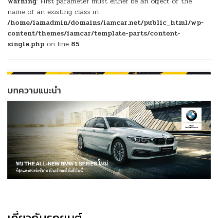
Warning
: First parameter must either be an object or the
name of an existing class in
/home/iamadmin/domains/iamcar.net/public_html/wp-
content/themes/iamcar/template-parts/content-
single.php
on line
85
บทความแนะนำ
เกี่ยวกับรถยนต์