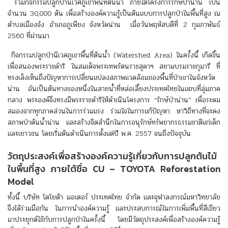
ร่วมกิจกรรมปลูกป่านิเวศภูเขาพื้นที่ต้นน้ำ ภายใต้โครงการรักษ์ป่าน่าน เป็น
จำนวน 30,000 ต้น เพื่อสร้างองค์ความรู้เป็นต้นแบบการปลูกป่าในพื้นที่สูง ณ
ตำบลเมืองจัง อำเภอภูเพียง จังหวัดน่าน เมื่อวันพฤหัสบดีที่ 2 กุมภาพันธ์
2560 ที่ผ่านมา
กิจกรรมปลูกป่านิเวศภูเขาพื้นที่ต้นน้ำ (Watershed Area) ในครั้งนี้ เกิดขึ้น
เพื่อสนองพระราชดำริ ในสมเด็จพระเทพรัตนราชสุดาฯ สยามบรมราชกุมารี ที่
ทรงเล็งเห็นถึงปัญหาการเปลี่ยนแปลงสภาพแวดล้อมของพื้นที่ป่าเขาในจังหวัด
น่าน อันเป็นต้นทางของหนึ่งในสายน้ำที่หล่อเลี้ยงประเทศไทยในแถบที่ลุ่มภาค
กลาง พระองค์จึงทรงมีพระราชดำริให้ดำเนินโครงการ “รักษ์ป่าน่าน” เพื่อระดม
สมองจากทุกภาคส่วนในการร่วมแรง ร่วมใจในการแก้ปัญหา หาวิถีทางที่จะคง
สภาพป่าต้นน้ำน่าน และสร้างจิตสำนึกในการอนุรักษ์ทรัพยากรธรรมชาติแก่เด็ก
และเยาวชน โดยเริ่มต้นดำเนินการตั้งแต่ปี พ.ศ. 2557 จนถึงปัจจุบัน
วัตถุประสงค์เพื่อสร้างองค์ความรู้เกี่ยวกับการปลูกต้นไม้
ในพื้นที่สูง ภายใต้ชื่อ CU – TOYOTA Reforestation
Model
ทั้งนี้ บริษัท โตโยต้า มอเตอร์ ประเทศไทย จำกัด และจุฬาลงกรณ์มหาวิทยาลัย
จึงได้ร่วมมือกัน ในการนำองค์ความรู้ และประสบการณ์ในการเพิ่มพื้นที่สีเขียว
มาประยุกต์ใช้กับการปลูกป่าในครั้งนี้ โดยมีวัตถุประสงค์เพื่อสร้างองค์ความรู้