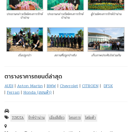
ประธานกล่าวเปิดโครงการรักษ์
ประธานกล่าวเปิดโครงการรักษ์
ผู้ร่วมโครงการรักษ์ป่าน่าน
ป่าน่าน
ป่าน่าน
เริ่มปลูกป่า
สถานที่ปลูกป่าจริง
เก็บภาพประทับใจร่วมกัน
ตารางราคารถยนต์ล่าสุด
AUDI
|
Aston Martin
|
BMW
|
Chevrolet
|
CITROEN
|
DFSK
|
Ferrari
|
Honda (ฮอนด้า)
|
TOYOTA
รักษ์ป่าน่าน
เมืองสีเขียว
โครงการ
โตโยต้า