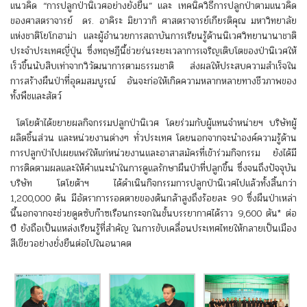
แนวคิด “การปลูกป่านิเวศอย่างยั่งยืน” และ เทคนิควิธีการปลูกป่าตามแนวคิด
ของศาสตราจารย์ ดร. อาคิระ มิยาวากิ ศาสตราจารย์เกียรติคุณ มหาวิทยาลัย
แห่งชาติโยโกฮาม่า และผู้อำนวยการสถาบันการเรียนรู้ด้านนิเวศวิทยานานาชาติ
ประจำประเทศญี่ปุ่น ซึ่งทฤษฎีนี้ช่วยร่นระยะเวลาการเจริญเติบโตของป่านิเวศให้
เร็วขึ้นนับสิบเท่าจากวิวัฒนาการตามธรรมชาติ ส่งผลให้ประสบความสำเร็จใน
การสร้างผืนป่าที่อุดมสมบูรณ์ อันจะก่อให้เกิดความหลากหลายทางชีวภาพของ
ทั้งพืชและสัตว์
โตโยต้าได้ขยายผลกิจกรรมปลูกป่านิเวศ โดยร่วมกับผู้แทนจำหน่ายฯ บริษัทผู้
ผลิตชิ้นส่วน และหน่วยงานต่างๆ ทั่วประเทศ โดยนอกจากจะนำองค์ความรู้ด้าน
การปลูกป่าไปเผยแพร่ให้แก่หน่วยงานและอาสาสมัครที่เข้าร่วมกิจกรรม ยังได้มี
การติดตามผลและให้คำแนะนำในการดูแลรักษาผืนป่าที่ปลูกขึ้น ซึ่งจนถึงปัจจุบัน
บริษัท โตโยต้าฯ ได้ดำเนินกิจกรรมการปลูกป่านิเวศไปแล้วทั้งสิ้นกว่า
1,200,000 ต้น มีอัตราการรอดตายของต้นกล้าสูงถึงร้อยละ 90 ซึ่งผืนป่าเหล่า
นี้นอกจากจะช่วยดูดซับก๊าซเรือนกระจกในชั้นบรรยากาศได้ราว 9,600 ตัน* ต่อ
ปี ยังถือเป็นแหล่งเรียนรู้ที่สำคัญ ในการขับเคลื่อนประเทศไทยให้กลายเป็นเมือง
สีเขียวอย่างยั่งยืนต่อไปในอนาคต