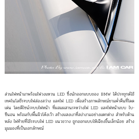
ส่วนไฟหน้ามาพร้อมไฟวงแหวน LED ซึ่งนักออกแบบของ BMW ได้ประยุกต์ใช้
เทคโนโลยีระบบไฟส่องสว่าง และไฟ LED เพื่อสร้างภาพลักษณ์ยามค่ำคืนที่โดด
เด่น โดยดีไซน์ระบบไฟหน้า ที่ผสมผสานระหว่างไฟ LED และไฟหน้าแบบ ไบ-
ซีนอน พร้อมกับพื้นผิวโค้งเว้า สร้างแสงเงาที่สง่างามอย่างแตกต่าง สำหรับด้าน
หลัง ไฟท้ายที่ใช้ระบบไฟ LED แนวขวาง ถูกออกแบบให้เฉียงขึ้นเล็กน้อย สร้าง
มุมมองที่เป็นเอกลักษณ์