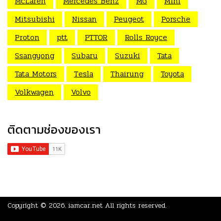
McLaren
Mercedes Benz
MG
Mini
Mitsubishi
Nissan
Peugeot
Porsche
Proton
ptt
PTTOR
Rolls Royce
Ssangyong
Subaru
Suzuki
Tata
Tata Motors
Tesla
Thairung
Toyota
Volkwagen
Volvo
ติดตามช่องของเรา
Copyright © 2026.
iamcar.net
All rights reserved.