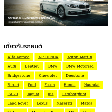
เกี่ยวกับรถยนต์
Alfa Romeo
AP HONDA
Aston Martin
Audi
Bentley
BMW
BMW Motorrad
Bridgestone
Chevrolet
Deestone
Ferrari
Ford
Foton
Honda
Hyundai
ISUZU
Jaguar
Kia
Lamborghini
Land Rover
Lexus
Maserati
Mazda