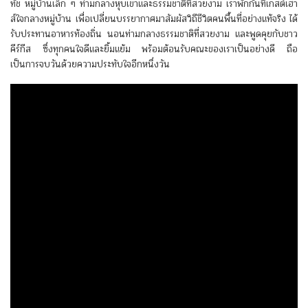
ทัช หมู่บ้านเล็ก ๆ ท่ามกลางหุบเขาและธรรมชาติที่สวยงาม เราพักกันที่เกสต์เฮา
ส์ใจกลางหมู่บ้าน เพื่อเปลี่ยนบรรยากาศมาสัมผัสวิถีชีวิตคนพื้นที่อย่างแท้จริง ได้
รับประทานอาหารท้องถิ่น นอนท่ามกลางธรรมชาติที่สวยงาม และพูดคุยกับชาว
คีร์กีส ซึ่งทุกคนใจดีและยิ้มแย้ม พร้อมต้อนรับคณะของเราเป็นอย่างดี ถือ
เป็นการจบวันด้วยความประทับใจอีกหนึ่งวัน