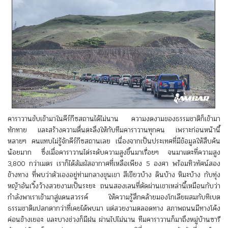
คาราวานขับเข้ามาในคีร์กีซสถานได้ไม่นาน ความงดงามของธรรมชาติก็เข้ามา
ทักทาย และสร้างความตื่นตะลึงให้กับทีมคาราวานทุกคน เพราะก่อนหน้านี้
หลายๆ คนแทบไม่รู้จักคีร์กีซสถานเลย เนื่องจากเป็นประเทศที่มีข้อมูลให้สืบค้น
น้อยมาก ซึ่งเมื่อคาราวานไต่ระดับความสูงขึ้นมาเรื่อยๆ จนมาแตะที่ความสูง
3,800 กว่าเมตร เราก็ได้สัมผัสอากาศที่เหลือเพียง 5 องศา พร้อมทิวทัศน์สอง
ข้างทาง ที่พบว่าตัวเองอยู่ท่ามกลางขุนเขา สีเขียวบ้าง ดินบ้าง หิมะบ้าง กับทุ่ง
หญ้าอันเวิ้งว้างสวยงามเป็นระยะ ถนนสองเลนที่ตัดผ่านเขาเหล่านี้เหมือนกับว่า
กำลังพาเราเข้ามาสู่แดนสวรรค์ ให้ความรู้สึกคล้ายมองโกเลียผสมกับทิเบต
ธรรมชาติแปลกตากว่าที่เคยได้พบมา แต่สวยงามตลอดทาง สภาพถนนมีทางโค้ง
ค่อนข้างเยอะ และบางช่วงก็มีฝน ผ่านไปไม่นาน ทีมคาราวานก็มาถึงหมู่บ้านซารี