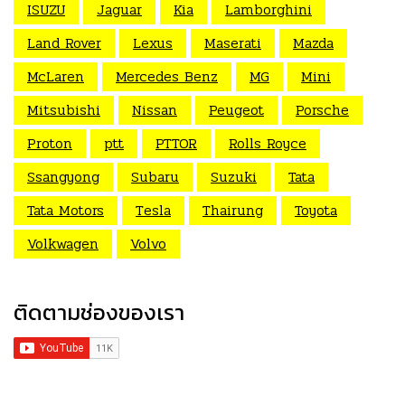
ISUZU
Jaguar
Kia
Lamborghini
Land Rover
Lexus
Maserati
Mazda
McLaren
Mercedes Benz
MG
Mini
Mitsubishi
Nissan
Peugeot
Porsche
Proton
ptt
PTTOR
Rolls Royce
Ssangyong
Subaru
Suzuki
Tata
Tata Motors
Tesla
Thairung
Toyota
Volkwagen
Volvo
ติดตามช่องของเรา