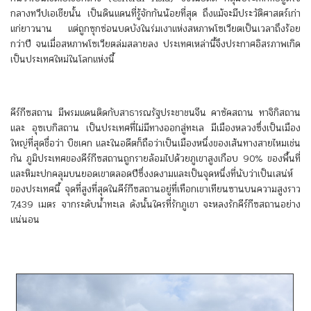
กลางทวีปเอเชียนั้น เป็นดินแดนที่รู้จักกันน้อยที่สุด ถึงแม้จะมีประวัติศาสตร์เก่า
แก่ยาวนาน แต่ถูกซุกซ่อนบดบังในร่มเงาแห่งสหภาพโซเวียตเป็นเวลาถึงร้อย
กว่าปี จนเมื่อสหภาพโซเวียตล่มสลายลง ประเทศเหล่านี้จึงประกาศอิสรภาพเกิด
เป็นประเทศใหม่ในโลกแห่งนี้
คีร์กีซสถาน มีพรมแดนติดกับสาธารณรัฐประชาชนจีน คาซัคสถาน ทาจิกิสถาน
และ อุซเบกิสถาน เป็นประเทศที่ไม่มีทางออกสู่ทะเล มีเมืองหลวงซึ่งเป็นเมือง
ใหญ่ที่สุดชื่อว่า บิชเคก และในอดีตก็ถือว่าเป็นเมืองหนึ่งของเส้นทางสายไหมเช่น
กัน ภูมิประเทศของคีร์กีซสถานถูกรายล้อมไปด้วยภูเขาสูงเกือบ 90% ของพื้นที่
และหิมะปกคลุมบนยอดเขาตลอดปีซึ่งงดงามและเป็นจุดหนึ่งที่นับว่าเป็นเสน่ห์
ของประเทศนี้ จุดที่สูงที่สุดในคีร์กีซสถานอยู่ที่เทือกเขาเทียนซานบนความสูงราว
7,439 เมตร จากระดับน้ำทะเล ดังนั้นใครที่รักภูเขา จะหลงรักคีร์กีซสถานอย่าง
แน่นอน