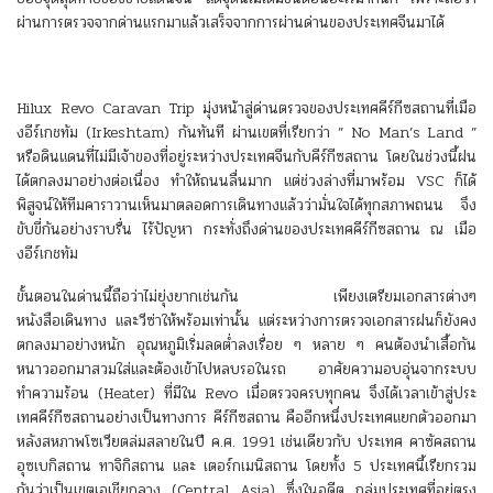
ผ่านการตรวจจากด่านแรกมาแล้วเสร็จจากการผ่านด่านของประเทศจีนมาได้
Hilux Revo Caravan Trip มุ่งหน้าสู่ด่านตรวจของประเทศคีร์กีซสถานที่เมือ
งอีร์เกชทัม (Irkeshtam) กันทันที ผ่านเขตที่เรียกว่า ” No Man’s Land ”
หรือดินแดนที่ไม่มีเจ้าของที่อยู่ระหว่างประเทศจีนกับคีร์กีซสถาน โดยในช่วงนี้ฝน
ได้ตกลงมาอย่างต่อเนื่อง ทำให้ถนนลื่นมาก แต่ช่วงล่างที่มาพร้อม VSC ก็ได้
พิสูจน์ให้ทีมคาราวานเห็นมาตลอดการเดินทางแล้วว่ามั่นใจได้ทุกสภาพถนน จึง
ขับขี่กันอย่างราบรื่น ไร้ปัญหา กระทั่งถึงด่านของประเทศคีร์กีซสถาน ณ เมือ
งอีร์เกชทัม
ขั้นตอนในด่านนี้ถือว่าไม่ยุ่งยากเช่นกัน เพียงเตรียมเอกสารต่างๆ
หนังสือเดินทาง และวีซ่าให้พร้อมเท่านั้น แต่ระหว่างการตรวจเอกสารฝนก็ยังคง
ตกลงมาอย่างหนัก อุณหภูมิเริ่มลดต่ำลงเรื่อย ๆ หลาย ๆ คนต้องนำเสื้อกัน
หนาวออกมาสวมใส่และต้องเข้าไปหลบรอในรถ อาศัยความอบอุ่นจากระบบ
ทำความร้อน (Heater) ที่มีใน Revo เมื่อตรวจครบทุกคน จึงได้เวลาเข้าสู่ประ
เทศคีร์กีซสถานอย่างเป็นทางการ คีร์กีซสถาน คืออีกหนึ่งประเทศแยกตัวออกมา
หลังสหภาพโซเวียตล่มสลายในปี ค.ศ. 1991 เช่นเดียวกับ ประเทศ คาซัคสถาน
อุซเบกิสถาน ทาจิกิสถาน และ เตอร์กเมนิสถาน โดยทั้ง 5 ประเทศนี้เรียกรวม
กันว่าเป็นเขตเอเชียกลาง (Central Asia) ซึ่งในอดีต กลุ่มประเทศที่อยู่ตรง