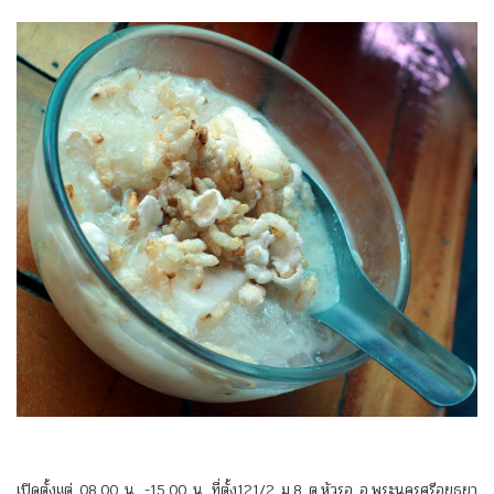
เปิดตั้งแต่ 08.00 น. -15.00 น. ที่ตั้ง121/2 ม.8 ต.หัวรอ อ.พระนครศรีอยุธยา