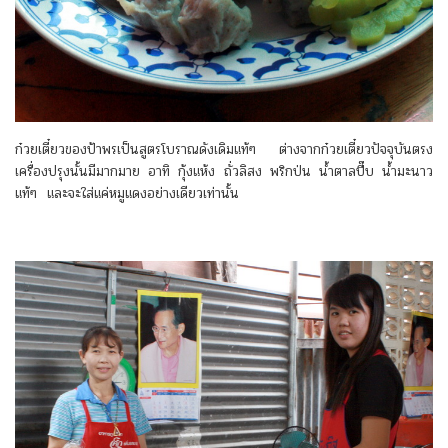
ก๋วยเตี๋ยวของป้าพรเป็นสูตรโบราณดังเดิมแท้ๆ ต่างจากก๋วยเตี๋ยวปัจจุบันตรง
เครื่องปรุงนั้นมีมากมาย อาทิ กุ้งแห้ง ถั่วลิสง พริกป่น น้ำตาลปี๊บ น้ำมะนาว
แท้ๆ และจะใส่แค่หมูแดงอย่างเดียวเท่านั้น