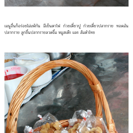
เมนูอื่นก็อร่อยไม่แพ้กัน มีเย็นตาโฟ ก๋วยเตี๋ยวปู ก๋วยเตี๋ยวปลากราย ทอดมัน
ปลากราย ลูกชิ้นปลากรายลวดจิ้ม หมูสเต๊ะ และ ส้มตำไทย