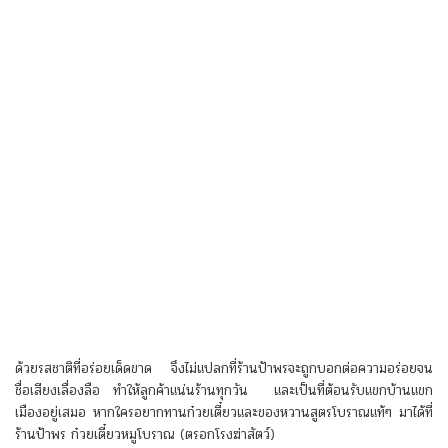
ด้วยรสชาติที่อร่อยเด็ดขาด จึงไม่แปลกที่ร้านป้าพรจะถูกบอกต่อความอร่อยจน
ชื่อเสียงเลื่องลือ ทำให้ลูกค้าแน่นร้านทุกวัน และเป็นที่ต้อนรับแขกบ้านแขก
เมืองอยู่เสมอ หากใครอยากทานก๋วยเตี๋ยวและของหวานสูตรโบราณแท้ๆ มาได้ที่
ร้านป้าพร ก๋วยเตี๋ยวหมูโบราณ (ตรอกโรงฆ่าสัตว์)