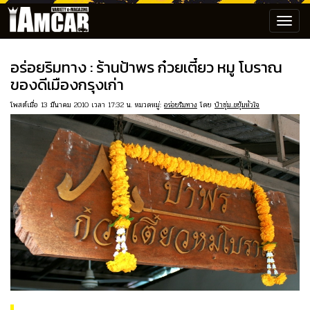
Toggl
navig
อร่อยริมทาง : ร้านป้าพร ก๋วยเตี๋ยว หมู โบราณ
ของดีเมืองกรุงเก่า
โพสต์เมื่อ 13 มีนาคม 2010 เวลา 17:32 น. หมวดหมู่:
อร่อยริมทาง
โดย
ป๋าซุ่ม..ขยุ้มหัวใจ