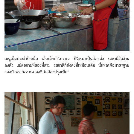
เมนูเด็ดประจำร้านคือ เส้นเล็กยำโบราณ ที่ใครมาเป็นต้องสั่ง รสชาติจัดจ้าน
ลงตัว แม้ต่อชามที่สองที่สาม รสชาติก็ยังคงที่เหมือนเดิม นี่แหละคือมาตรฐาน
ของป้าพร “ครบรส คงที่ ไม่ต้องปรุงเพิ่ม”