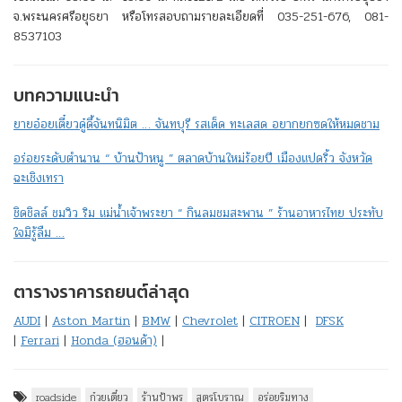
จ.พระนครศรีอยุธยา หรือโทรสอบถามรายละเอียดที่ 035-251-676, 081-
8537103
บทความแนะนำ
ยายอ๋อยเตี๋ยวดู๋ดี้จันทนิมิต … จันทบุรี รสเด็ด ทะเลสด อยากยกซดให้หมดชาม
อร่อยระดับตำนาน “ บ้านป้าหนู ” ตลาดบ้านใหม่ร้อยปี เมืองแปดริ้ว จังหวัด
ฉะเชิงเทรา
ชิดชิลล์ ชมวิว ริม แม่น้ำเจ้าพระยา “ กินลมชมสะพาน ” ร้านอาหารไทย ประทับ
ใจมิรู้ลืม …
ตารางราคารถยนต์ล่าสุด
AUDI
|
Aston Martin
|
BMW
|
Chevrolet
|
CITROEN
|
DFSK
|
Ferrari
|
Honda (ฮอนด้า)
|
roadside
ก๋วยเตี๋ยว
ร้านป้าพร
สูตรโบราณ
อร่อยริมทาง