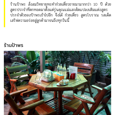
ร้านป้าพร สั่งสมวิทยายุทธทำก๋วยเตี๋ยวขายมามากกว่า 10 ปี ด้วย
สูตรประจำที่ตกทอดมาตั้งแต่รุ่นคุณแม่และดัดแปลงเติมแต่งสูตร
ประจำตัวของป้าพรเข้าไปอีก จึงได้ ก๋วยเตี๋ยว สูตรโบราณ รสเด็ด
เสริฟความอร่อยสู่ลูกค้ามาจนถึงทุกวันนี้
ร้านป้าพร