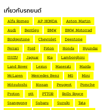
เกี่ยวกับรถยนต์
Alfa Romeo
AP HONDA
Aston Martin
Audi
Bentley
BMW
BMW Motorrad
Bridgestone
Chevrolet
Deestone
Ferrari
Ford
Foton
Honda
Hyundai
ISUZU
Jaguar
Kia
Lamborghini
Land Rover
Lexus
Maserati
Mazda
McLaren
Mercedes Benz
MG
Mini
Mitsubishi
Nissan
Peugeot
Porsche
Proton
ptt
PTTOR
Rolls Royce
Ssangyong
Subaru
Suzuki
Tata