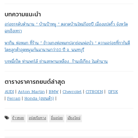
บทความแนะนำ
อร่อยระดับตำนาน “ บ้านป้าหนู ” ตลาดบ้านใหม่ร้อยปี เมืองแปดริ้ว จังหวัด
ฉะเชิงเทรา
พากิน ห่อหมก ที่ร้าน ” ข้าวแกงห่อหมกปลาช่อนพ่อบัว ” ความอร่อยที่การันตี
โดยลูกค้าอุดหนุนกันมานานกว่า10 ปี จ. นนทบุรี
บะหมี่เป็ด ห่านพะโล้ ย่านสะพานเหลือง…ร้านเจ๊เกียง ในตำนาน
ตารางราคารถยนต์ล่าสุด
AUDI
|
Aston Martin
|
BMW
|
Chevrolet
|
CITROEN
|
DFSK
|
Ferrari
|
Honda (ฮอนด้า)
|
ข้าวซอย
อร่อยริมทาง
อิ่มอร่อย
เชียงใหม่