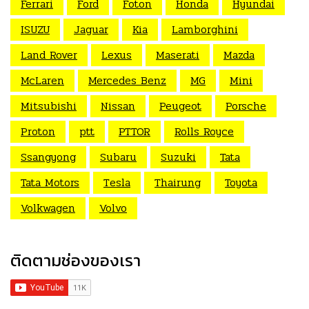
Ferrari
Ford
Foton
Honda
Hyundai
ISUZU
Jaguar
Kia
Lamborghini
Land Rover
Lexus
Maserati
Mazda
McLaren
Mercedes Benz
MG
Mini
Mitsubishi
Nissan
Peugeot
Porsche
Proton
ptt
PTTOR
Rolls Royce
Ssangyong
Subaru
Suzuki
Tata
Tata Motors
Tesla
Thairung
Toyota
Volkwagen
Volvo
ติดตามช่องของเรา