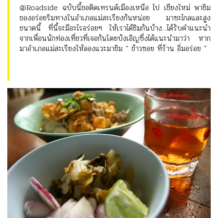
@Roadside ฉบับนี้ขอติดเทรนด์เมืองเหนือ ไป เชียงใหม่ พาชิม
ของอร่อยริมทางในอำเภอแม่สะเรียงกันหน่อย มาซะไกลและสูง
ขนาดนี้ ที่นี้จะมีอะไรอร่อยๆ ให้เราได้ชิมกันบ้าง…ได้รับคำแนะนำ
จากเพื่อนนักท่องเที่ยวที่เจอกันโดยบังเอิญซึ่งได้แนะนำมาว่า หาก
มาอำเภอแม่สะเรียงให้ลองแวะมาชิม “ ข้าวซอย ที่ร้าน อิ่มอร่อย ”