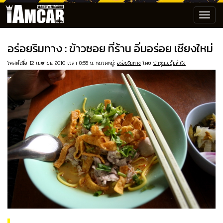
Toggl
navig
อร่อยริมทาง : ข้าวซอย ที่ร้าน อิ่มอร่อย เชียงใหม่
โพสต์เมื่อ 12 เมษายน 2010 เวลา 8:55 น. หมวดหมู่:
อร่อยริมทาง
โดย
ป๋าซุ่ม..ขยุ้มหัวใจ