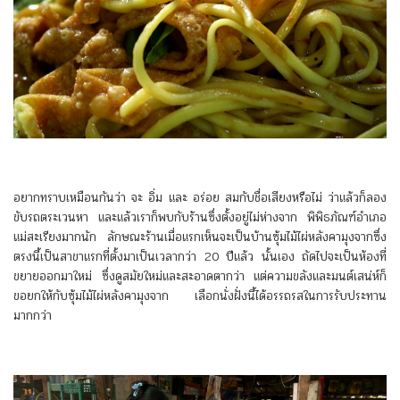
อยากทราบเหมือนกันว่า จะ อิ่ม และ อร่อย สมกับชื่อเสียงหรือไม่ ว่าแล้วก็ลอง
ขับรถตระเวนหา และแล้วเราก็พบกับร้านซึ่งตั้งอยู่ไม่ห่างจาก พิพิธภัณฑ์อำเภอ
แม่สะเรียงมากนัก ลักษณะร้านเมื่อแรกเห็นจะเป็นบ้านซุ้มไม้ไผ่หลังคามุงจากซึ่ง
ตรงนี้เป็นสาขาแรกที่ตั้งมาเป็นเวลากว่า 20 ปีแล้ว นั้นเอง ถัดไปจะเป็นห้องที่
ขยายออกมาใหม่ ซึ่งดูสมัยใหม่และสะอาดตากว่า แต่ความขลังและมนต์เสน่ห์ก็
ขอยกให้กับซุ้มไม้ไผ่หลังคามุงจาก เลือกนั่งฝั่งนี้ได้อรรถรสในการรับประทาน
มากกว่า