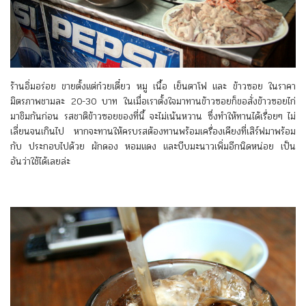
ร้านอิ่มอร่อย ขายตั้งแต่ก๋วยเตี๋ยว หมู เนื้อ เย็นตาโฟ และ ข้าวซอย ในราคา
มิตรภาพชามละ 20-30 บาท ในเมื่อเราตั้งใจมาทานข้าวซอยก็ขอสั่งข้าวซอยไก่
มาชิมกันก่อน รสชาติข้าวซอยของที่นี้ จะไม่เน้นหวาน ซึ่งทำให้ทานได้เรื่อยๆ ไม่
เลี่ยนจนเกินไป หากจะทานให้ครบรสต้องทานพร้อมเครื่องเคียงที่เสิร์ฟมาพร้อม
กับ ประกอบไปด้วย ผักดอง หอมแดง และบีบมะนาวเพิ่มอีกนิดหน่อย เป็น
อันว่าใช้ได้เลยล่ะ