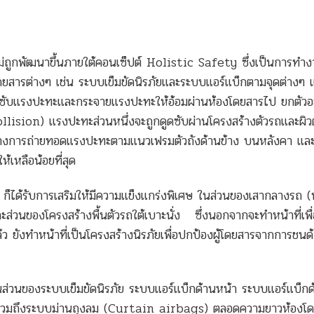
พัฒนาขึ้นภายใต้คอนเซ็ปต์ Holistic Safety ซึ่งเป็นการทำ
ารต่างๆ เช่น ระบบเข็มขัดนิรภัยและระบบแอร์แบ็กตามจุดต่างๆ 
ดูดซับแรงปะทะและกระจายแรงปะทะให้อ้อมผ่านห้องโดยสารไป ยกตัวอย
lision) แรงปะทะส่วนหนึ่งจะถูกดูดซับผ่านโครงสร้างตัวรถและผิวต
ทางการถ่ายทอดแรงปะทะตามแนวเฟรมตัวถังด้านข้าง บนหลังคา และใ
ห้เหลือน้อยที่สุด
ได้รับการเสริมให้มีความแข็งแกร่งพิเศษ ในส่วนของเสากลางรถ (หร
ะส่วนของโครงสร้างพื้นตัวรถใต้เบาะนั่ง ซึ่งนอกจากจะทำหน้าที่เพื่
ังทำหน้าที่เป็นโครงสร้างนิรภัยเพื่อปกป้องผู้โดยสารจากการชนด้
่วนของระบบเข็มขัดนิรภัย ระบบแอร์แบ็กด้านหน้า ระบบแอร์แบ็กด
ขา รวมถึงระบบม่านถุงลม (Curtain airbags) ตลอดความยาวห้องโ