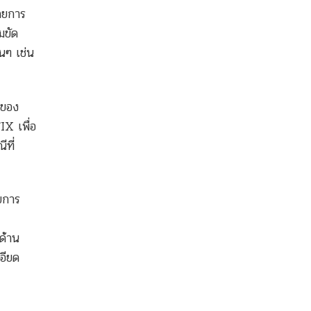
ดยการ
มขัด
่นๆ เช่น
งของ
IX เพื่อ
ที่
บการ
ด้าน
อียด