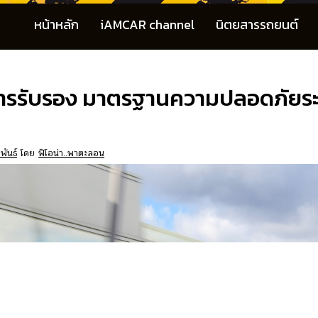
หน้าหลัก
iAMCAR channel
นิตยสารรถยนต์
การรับรอง มาตรฐานความปลอดภัยระ
พันธ์
โดย
ฟิโอน่า..พาตะลอน