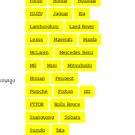
Foton
Honda
Hyundai
ISUZU
Jaguar
Kia
Lamborghini
Land Rover
Lexus
Maserati
Mazda
McLaren
Mercedes Benz
MG
Mini
Mitsubishi
Nissan
Peugeot
ถนะสูง
Porsche
Proton
ptt
PTTOR
Rolls Royce
Ssangyong
Subaru
Suzuki
Tata