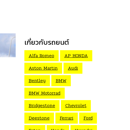
เกี่ยวกับรถยนต์
Alfa Romeo
AP HONDA
Aston Martin
Audi
Bentley
BMW
BMW Motorrad
Bridgestone
Chevrolet
Deestone
Ferrari
Ford