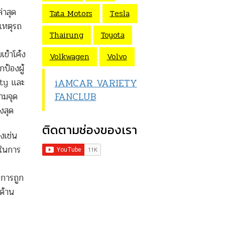
าสุด
Tata Motors
Tesla
เหตุรถ
Thairung
Toyota
ข้าโค้ง
Volkwagen
Volvo
ป้องผู้
iAMCAR VARIETY
ety และ
FANCLUB
ามจุด
งสุด
ติดตามช่องของเรา
งเช่น
 ในการ
บการถูก
ด้าน