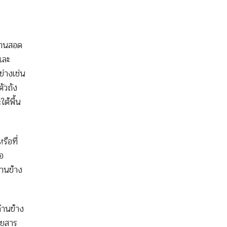
งานสอด
และ
่างเช่น
ัวถัง
ต้พื้น
ือที่
อ
านข้าง
้านข้าง
ดยสาร