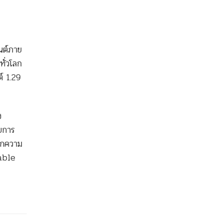
ยนต์ภาย
ั่วโลก
์ 1.29
ง
ดยการ
จากความ
nable