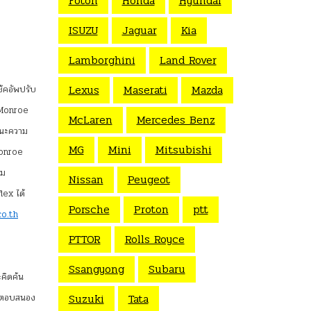
Foton
Honda
Hyundai
ISUZU
Jaguar
Kia
Lamborghini
Land Rover
Lexus
Maserati
Mazda
ช้คอัพปรับ
ง Monroe
McLaren
Mercedes Benz
ถนะความ
MG
Mini
Mitsubishi
 Monroe
ยม
Nissan
Peugeot
lex ได้
Porsche
Proton
ptt
o.th
PTTOR
Rolls Royce
Ssangyong
Subaru
คิดค้น
Suzuki
Tata
และตอบสนอง