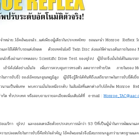
และจัดจำหน่าย..โช้คอัพมอนโร…แต่เพียงผู้เดียวในประเทศไทย ขอแนะนำ Monroe Reflex :โ
มรถและใช้ได้ดีกับรถแต่งโหลด ด้วยเทคโนโลยี Twin Disc ส่งผลให้ค่าแรงดันภายในขอ
อนโรซึ่งผ่านการทดสอบ Scientific Drive Test ของยุโรป ผู้ใช้รถจึงมั่นใจได้ในสมรร
ยี่ยม เข้าโค้งได้อย่างมั่นใจ เพิ่มการควบคุมการทรงตัว ลดอาการท้ายปัด ภายในของ
รขับขี่) ของโช้คขณะอุณหภูมิสูง ผู้ใช้จึงรู้สึกได้ทันทีถึงเสถียรภาพในการขับขี่ดีเยี่
วนานเป็นพิเศษ พบความมั่นใจเหนือระดับ ในสัมผัสที่แตกต่างกับโช้คอัพ Monroe Ref
 จำกัด ทั่วประเทศ หรือสอบถามรายละเอียดเพิ่มเติมได้ที่ e-mail :
Monroe_TAC@aac.c
วีปอเมริกา ยุโรป และออสเตรเลียด้วยประสบการณ์กว่า 93 ปีที่เป็นผู้นำในการพัฒนาและ
ื่อว่าความปลอดภัยในการขับขี่คือหัวใจสำคัญ โช้คอัพมอนโรจึงมีสมรรถนะสูงกว่ามาตรฐาน