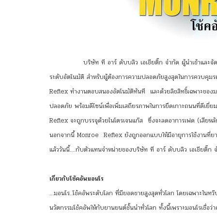
บริษัท ที อาร์ ดับบลิว เอเชียติ๊ก จำกัด ผู้นำเข้า
ระดับอัตโนมัติ สำหรับผู้ต้องการความปลอดภัยสูงสุดในการควบคุ
Reflex ทำงานตอบสนองอัตโนมัติทันที และด้วยลิขสิทธิ์เฉพาะของม
ปลอดภัย พร้อมดีไซน์เพื่อเพิ่มเสถียรภาพในการยึดเกาะถนนที่ดีเ
Reflex จะถูกบรรจุด้วยไนโตรเจนแก๊ส ซึ่งจะลดอาการเฟด (เสียหลักในกา
นอกจากนี้ Monroe Reflex ยังถูกออกแบบให้มีอายุการใช้งานที่ยา
แล้ววันนี้….กับตัวแทนจำหน่ายของบริษัท ที อาร์ ดับบลิว เอเชียติ๊ก
เกี่ยวกับโช้คอัพมอนโร
…มอนโร..โช้คอัพระดับโลก ที่มียอดขายสูงสุดทั่วโลก โดยเฉพาะในท
นวัตกรรมโช้คอัพให้กับยานยนต์ชั้นนำทั่วโลก ทั้งนี้เพราะมอนโรเช