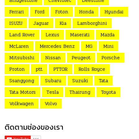
Bridgestone
Chevrolet
Deestone
Ferrari
Ford
Foton
Honda
Hyundai
ISUZU
Jaguar
Kia
Lamborghini
Land Rover
Lexus
Maserati
Mazda
McLaren
Mercedes Benz
MG
Mini
Mitsubishi
Nissan
Peugeot
Porsche
Proton
ptt
PTTOR
Rolls Royce
Ssangyong
Subaru
Suzuki
Tata
Tata Motors
Tesla
Thairung
Toyota
Volkwagen
Volvo
ติดตามช่องของเรา