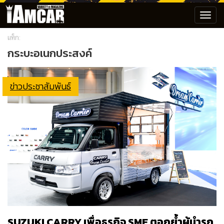
Toggl
navig
แท็ก:
กระบะอเนกประสงค์
ข่าวประชาสัมพันธ์
SUZUKI CARRY เพื่อธุรกิจ SME ตอกย้ำผู้นำรถ