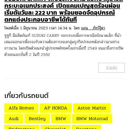
กระบะอเนกประสงค์ เปิดแคมเปญสุดร้อนผ่อน
เริ่มต้นวันละ 222 บาท พร้อมยอดจัดอุปกรณ์
ตกแต่งประกอบอาชีพได้ทันที
โพสต์เมื่อ 1 มิถุนายน 2023 เวลา 14:34 น. โดย
แอน .. ภัทร์ฐิตา
ซูซูกิ มีผลิตภัณฑ์ SUZUKI CARRY รถกระบะเพื่อการพาณิชย์ขนาดเล็ก ที่นำ
เสนอออกมาเพื่อรองรับความต้องการของกลุ่มธุรกิจประเภทดังกล่าวมาอย่าง
ยาวนาน โดยเปิดตัวแนะนำสู่ประเทศไทยครั้งแรกเมื่อปี 2549 จนมาถึงการเปิด
ตัวเจเนอเรชั่นที่ 2 ในปี 2562
อ่านต่อ
เกี่ยวกับรถยนต์
Alfa Romeo
AP HONDA
Aston Martin
Audi
Bentley
BMW
BMW Motorrad