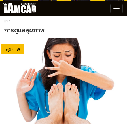
Toggl
navig
แท็ก:
การดูแลสุขภาพ
สุขภาพ