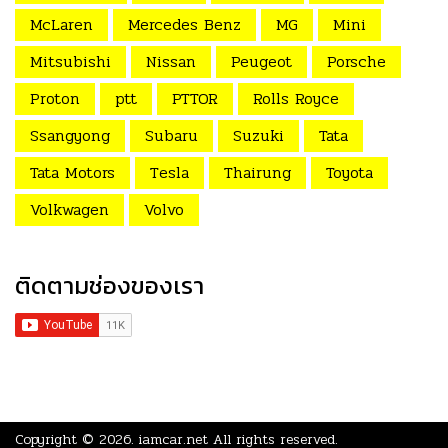
McLaren
Mercedes Benz
MG
Mini
Mitsubishi
Nissan
Peugeot
Porsche
Proton
ptt
PTTOR
Rolls Royce
Ssangyong
Subaru
Suzuki
Tata
Tata Motors
Tesla
Thairung
Toyota
Volkwagen
Volvo
ติดตามช่องของเรา
Copyright © 2026.
iamcar.net
All rights reserved.