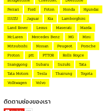
Bridgestone
Chevrolet
Deestone
Ferrari
Ford
Foton
Honda
Hyundai
ISUZU
Jaguar
Kia
Lamborghini
Land Rover
Lexus
Maserati
Mazda
McLaren
Mercedes Benz
MG
Mini
Mitsubishi
Nissan
Peugeot
Porsche
Proton
ptt
PTTOR
Rolls Royce
Ssangyong
Subaru
Suzuki
Tata
Tata Motors
Tesla
Thairung
Toyota
Volkwagen
Volvo
ติดตามช่องของเรา