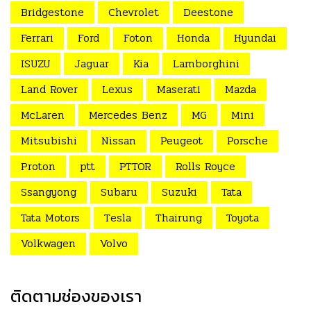
Bridgestone
Chevrolet
Deestone
Ferrari
Ford
Foton
Honda
Hyundai
ISUZU
Jaguar
Kia
Lamborghini
Land Rover
Lexus
Maserati
Mazda
McLaren
Mercedes Benz
MG
Mini
Mitsubishi
Nissan
Peugeot
Porsche
Proton
ptt
PTTOR
Rolls Royce
Ssangyong
Subaru
Suzuki
Tata
Tata Motors
Tesla
Thairung
Toyota
Volkwagen
Volvo
ติดตามช่องของเรา