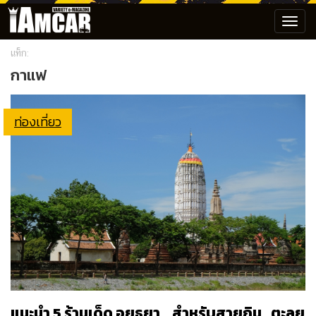
Toggl
navig
แท็ก:
กาแฟ
ท่องเที่ยว
แนะนำ 5 ร้านเด็ด อยุธยา …สำหรับสายกิน…ตะลุย