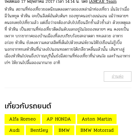
โพสต์เมื่อ 17 พฤษภาคม 2017 เวลา 14:14 น. โดย
iAMCAR Team
หัวหิน สถานที่ท่องเที่ยวยอดนิยมตลอดกาลของเหล่านักท่องเที่ยว มั่นใจว่าเมื่อ
มีวันหยุด หัวหิน จะเป็นลิสต์อันดับต้นๆ ของทุกคนอย่างแน่นอน แม้ว่าหลายๆ
คนจะเคยไปเที่ยวแล้ว แต่เชื่อว่าจะต้องกลับไปเยือนอีกซ้ำแล้วซ้ำเล่า ด้วยเหตุผล
ที่ หัวหิน เป็นสถานที่ท่องเที่ยวติดอันดับและอยู่ในใจของหลายๆ คน คงจะเป็น
เพราะ บรรยากาศของบ้านเมืองที่สงบเรียบร้อยสะอาดตา ทะเลสวย อาหาร
อร่อย หัวหิน ยังคงความคลาสสิคที่เต็มไปด้วยเสน่ห์ชวนให้ไปเยือนไม่รู้เบื่อ
นอกจากทะเลหัวหินที่น่าลงไปนอนทอดกายใต้เกลียวคลื่นแล้วนั้น เส้นทางสู่
เมืองหัวหินไปจนถึงปราณบุรีนั้นยังมีสถานที่ท่องเที่ยวที่น่าสนใจ และร้านอาหาร
เก๋ๆ ให้ชวนไปลิ้มลองมากมาย อาทิ
อ่านต่อ
เกี่ยวกับรถยนต์
Alfa Romeo
AP HONDA
Aston Martin
Audi
Bentley
BMW
BMW Motorrad