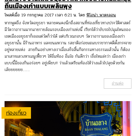
ถิ่นเมืองเก่าแบบเพลินพุง
โพสต์เมื่อ 19 กรกฎาคม 2017 เวลา 6:21 น. โดย
ฟิโอน่า..พาตะลอน
หากพูดถึง จังหวัดอยุธยา หลายคนคงนึกถึงสถานที่ท่องเที่ยวทางประวัติศาสตร์
มีวัดวาอารามมากมายรายล้อมรอบเมืองเก่าแห่งนี้ เรียกได้ว่าขับรถไปมุมไหนของ
เขตเมืองอยุธยาก็เจอแต่วัดก็ว่าได้ แต่บริเวณรอบๆ วัดวาอารามของเมืองเก่า
อยุธยานั้น มีร้านอาหาร และขนมหวาน รสชาติอร่อยแถมบรรยากาศดีตั้งกระจาย
อยู่หลายแห่ง สายกินอย่างทางเราเมื่อเสร็จสิ้นกิจกรรมทางธรรมแล้วนั้น ก็ต้อง
มาเสาะแสวงหาเมนูเฟี้ยวๆ ให้อิ่มท้อง อิ่มใจ กันดีกว่า เชื่อไหมล่ะว่า เมืองเก่า
แบบนี้มีของกินอร่อยๆ อยู่เพียบ!! ว่าแล้วเตรียมท้องให้ว่างแล้วไปลุยด้วยกัน
เล้ยยยยยย…….
อ่านต่อ
ท่องเที่ยว