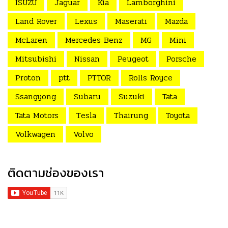
ISUZU
Jaguar
Kia
Lamborghini
Land Rover
Lexus
Maserati
Mazda
McLaren
Mercedes Benz
MG
Mini
Mitsubishi
Nissan
Peugeot
Porsche
Proton
ptt
PTTOR
Rolls Royce
Ssangyong
Subaru
Suzuki
Tata
Tata Motors
Tesla
Thairung
Toyota
Volkwagen
Volvo
ติดตามช่องของเรา