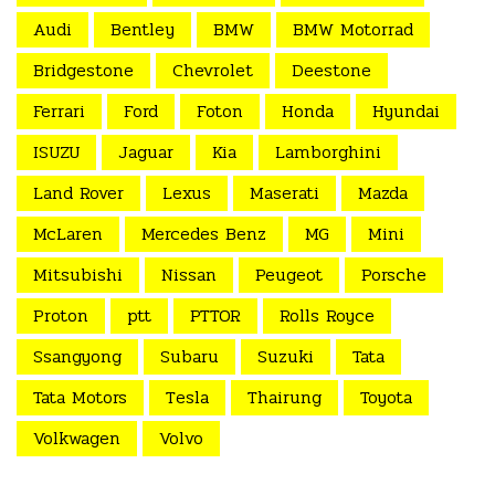
Audi
Bentley
BMW
BMW Motorrad
Bridgestone
Chevrolet
Deestone
Ferrari
Ford
Foton
Honda
Hyundai
ISUZU
Jaguar
Kia
Lamborghini
Land Rover
Lexus
Maserati
Mazda
McLaren
Mercedes Benz
MG
Mini
Mitsubishi
Nissan
Peugeot
Porsche
Proton
ptt
PTTOR
Rolls Royce
Ssangyong
Subaru
Suzuki
Tata
Tata Motors
Tesla
Thairung
Toyota
Volkwagen
Volvo