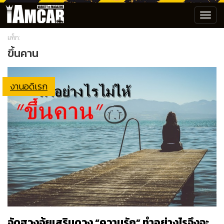
Toggl
navig
แท็ก:
ขึ้นคาน
งานอดิเรก
จัดฮวงจุ้ยเสริมดวง “ความรัก” ทำอย่างไรจึงจะ