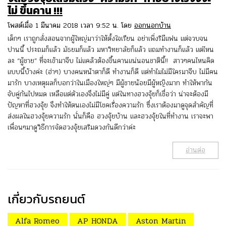
ไม่ ขึ้นคาน !!!
โพสต์เมื่อ 1 มีนาคม 2018 เวลา 9:52 น. โดย
ออกนอกบ้าน
เด็กๆ เราถูกสั่งสอนจากผู้ใหญ่มาว่าให้ตั้งใจเรียน อย่าเพิ่งริมีแฟน แต่จวบจน
ปานนี้ ประถมก็แล้ว มัธยมก็แล้ว มหาวิทยาลัยก็แล้ว แถมทำงานก็แล้ว แต่ไหน
ละ “ผู้ชาย” ที่จะเข้ามาจีบ ไม่แคล้วต้องขึ้นคานแน่นอนชาตินี้!! สาวๆคนไหนคิด
แบบนี้บ้างค่ะ (ฮ่าๆ) บางคนหน้าตาก็ดี ทำงานก็ดี แต่ทำไมไม่มีใครมาจีบ ไม่มีคน
มารัก บางเหตุผลก็บอกว่าในเมืองใหญ่ๆ มีผู้ชายน้อยมีผู้หญิงมาก ทำให้พากัน
จับคู่กันไปหมด เหลือแต่ตัวเองจึงไม่มีคู่ แต่ในทางฮวงจุ้ยก็เชื่อว่า น่าจะต้องมี
ปัญหาที่ฮวงจุ้ย จึงทำให้ตนเองไม่มีโชคเรื่องความรัก ซึ่งเราต้องมาดูจุดสำคัญที่
ส่งผลในฮวงจุ้ยความรัก นั่นก็คือ ฮวงจุ้ยบ้าน และฮวงจุ้ยในที่ทำงาน เราจะพา
เพื่อนๆมาดูวิธีการจัดฮวงจุ้ยเสริมดวงกันดีกว่าค่ะ
อ่านต่อ
เกี่ยวกับรถยนต์
Alfa Romeo
AP HONDA
Aston Martin