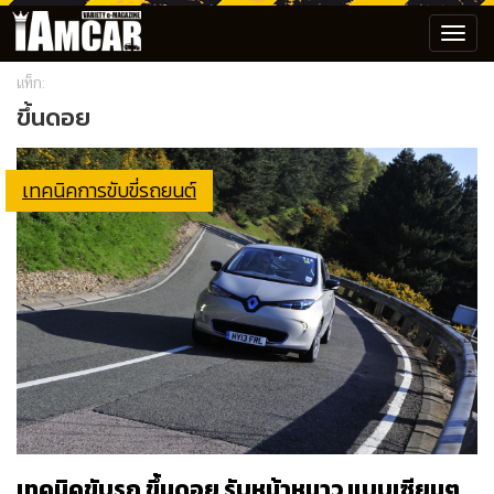
Toggl
navig
แท็ก:
ขึ้นดอย
เทคนิคการขับขี่รถยนต์
เทคนิคขับรถ ขึ้นดอย รับหน้าหนาว แบบเซียนๆ