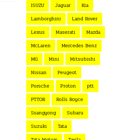
ISUZU
Jaguar
Kia
Lamborghini
Land Rover
Lexus
Maserati
Mazda
McLaren
Mercedes Benz
MG
Mini
Mitsubishi
Nissan
Peugeot
Porsche
Proton
ptt
PTTOR
Rolls Royce
Ssangyong
Subaru
Suzuki
Tata
Tata Motors
Tesla