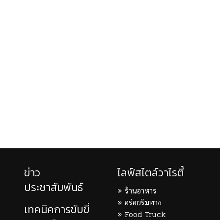
ข่าว
ไลฟ์สไตล์วาไรตี้
ประชาสัมพันธ์
ร้านอาหาร
อร่อยริมทาง
เทคนิคการขับขี่
Food Truck