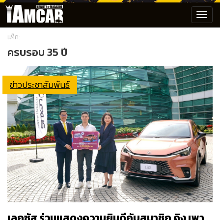
Toggl
navig
แท็ก:
ครบรอบ 35 ปี
ข่าวประชาสัมพันธ์
เลกซัส ร่วมแสดงความยินดีกับสมาชิก คิง เพา