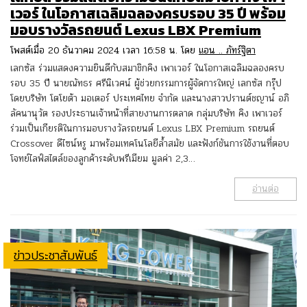
เวอร์ ในโอกาสเฉลิมฉลองครบรอบ 35 ปี พร้อม
มอบรางวัลรถยนต์ Lexus LBX Premium
โพสต์เมื่อ 20 ธันวาคม 2024 เวลา 16:58 น. โดย
แอน .. ภัทร์ฐิตา
เลกซัส ร่วมแสดงความยินดีกับสมาชิกคิง เพาเวอร์ ในโอกาสเฉลิมฉลองครบ
รอบ 35 ปี นายณัทธร ศรีนิเวศน์ ผู้ช่วยกรรมการผู้จัดการใหญ่ เลกซัส กรุ๊ป
โดยบริษัท โตโยต้า มอเตอร์ ประเทศไทย จำกัด และนางสาวปรานต์ชญาน์ อภิ
ลัคนานุวัต รองประธานเจ้าหน้าที่สายงานการตลาด กลุ่มบริษัท คิง เพาเวอร์
ร่วมเป็นเกียรติในการมอบรางวัลรถยนต์ Lexus LBX Premium รถยนต์
Crossover ดีไซน์หรู มาพร้อมเทคโนโลยีล้ำสมัย และฟังก์ชันการใช้งานที่ตอบ
โจทย์ไลฟ์สไตล์ของลูกค้าระดับพรีเมียม มูลค่า 2,3…
อ่านต่อ
ข่าวประชาสัมพันธ์