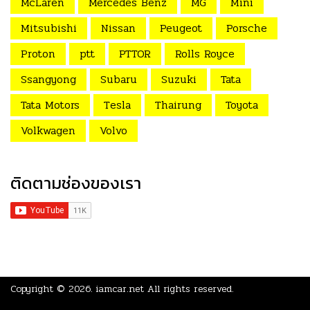
McLaren
Mercedes Benz
MG
Mini
Mitsubishi
Nissan
Peugeot
Porsche
Proton
ptt
PTTOR
Rolls Royce
Ssangyong
Subaru
Suzuki
Tata
Tata Motors
Tesla
Thairung
Toyota
Volkwagen
Volvo
ติดตามช่องของเรา
Copyright © 2026.
iamcar.net
All rights reserved.