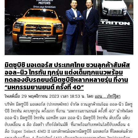
มิตซูบิชิ มอเตอร์ส ประเทศไทย ชวนลูกค้าสัมผัส
ออล-นิว ไทรทัน ทุกรุ่น แต่งเต็มทุกแนวพร้อม
ทดลองขับรถยนต์มิตซูบิชิหลากหลายรุ่น ที่งาน
“มหกรรมยานยนต์ ครั้งที่ 40”
โพสต์เมื่อ 29 พฤศจิกายน 2023 เวลา 18:53 น. โดย
แอน .. ภัทร์ฐิตา
บริษัท มิตซูบิชิ มอเตอร์ส (ประเทศไทย) จำกัด ชวนลูกค้าชมโฉม ออล-นิว มิตซู
บิชิ ไทรทัน ครบทุกรุ่น ครั้งแรก ที่งาน “มหกรรมยานยนต์ ครั้งที่ 40” นำทัพโดย
ออล-นิว มิตซูบิชิ ไทรทัน แอทลีท และ ออล-นิว มิตซูบิชิ ไทรทัน ดับเบิ้ล แค็บ
ขับเคลื่อน 4 ล้อ อัลตร้า เกียร์อัตโนมัติ ที่มาพร้อมกับเทคโนโลยีขับเคลื่อน 4
ล้อ Super Select 4WD II เอกลักษณ์เฉพาะมิตซูบิชิ มอเตอร์ส ที่โดดเด่นด้วย