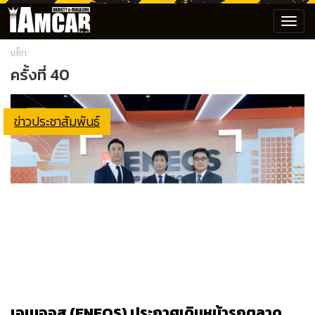
Toggl
navig
แท็ก:
ครั้งที่ 40
ข่าวประชาสัมพันธ์
เอเนออส (ENEOS) ประกาศเดินหน้ารุกตลาด