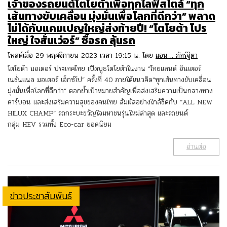
เจ้าของรถยนต์โตโยต้าเพื่อทุกไลฟ์สไตล์ “ทุก
เส้นทางขับเคลื่อน มุ่งมั่นเพื่อโลกที่ดีกว่า” พลาด
ไม่ได้กับแคมเปญใหญ่ส่งท้ายปี! “โตโยต้า โปร
ใหญ่ ใจสั่นเว่อร์” ซื้อรถ ลุ้นรถ
โพสต์เมื่อ 29 พฤศจิกายน 2023 เวลา 19:15 น. โดย
แอน .. ภัทร์ฐิตา
โตโยต้า มอเตอร์ ประเทศไทย เปิดบูธโตโยต้าในงาน “ไทยแลนด์ อินเตอร์
เนชั่นแนล มอเตอร์ เอ็กซ์โป” ครั้งที่ 40 ภายใต้แนวคิด“ทุกเส้นทางขับเคลื่อน
มุ่งมั่นเพื่อโลกที่ดีกว่า” ตอกย้ำเป้าหมายสำคัญเพื่อส่งเสริมความเป็นกลางทาง
คาร์บอน และส่งเสริมความสุขของคนไทย สัมผัสอย่างใกล้ชิดกับ “ALL NEW
HILUX CHAMP” รถกระบะขวัญใจมหาชนรุ่นใหม่ล่าสุด และรถยนต์
กลุ่ม HEV รวมทั้ง Eco-car ยอดนิยม
อ่านต่อ
ข่าวประชาสัมพันธ์