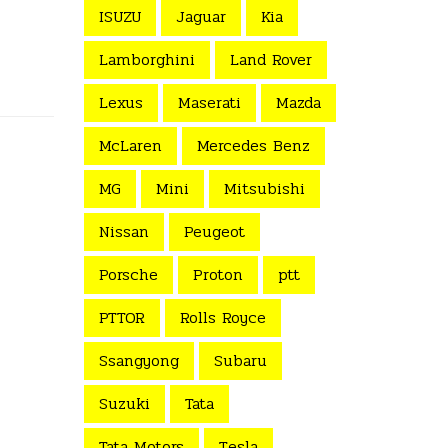
ISUZU
Jaguar
Kia
Lamborghini
Land Rover
Lexus
Maserati
Mazda
McLaren
Mercedes Benz
MG
Mini
Mitsubishi
Nissan
Peugeot
Porsche
Proton
ptt
PTTOR
Rolls Royce
Ssangyong
Subaru
Suzuki
Tata
Tata Motors
Tesla