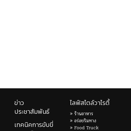
ข่าว
ไลฟ์สไตล์วาไรตี้
ประชาสัมพันธ์
ร้านอาหาร
อร่อยริมทาง
เทคนิคการขับขี่
Food Truck