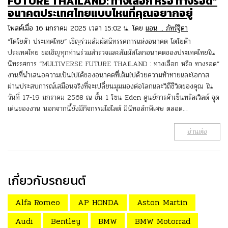
FUTURE THAILAND: ทางเลือก หรือ ทางรอด”
อนาคตประเทศไทยแบบไหนที่คุณอยากอยู่
โพสต์เมื่อ 16 มกราคม 2025 เวลา 15:02 น. โดย
แอน .. ภัทร์ฐิตา
“โตโยต้า ประเทศไทย” เชิญร่วมสัมผัสนิทรรศการแห่งอนาคต โตโยต้า
ประเทศไทย ขอเชิญทุกท่านร่วมสำรวจและสัมผัสโลกอนาคตของประเทศไทยใน
นิทรรศการ “MULTIVERSE FUTURE THAILAND : ทางเลือก หรือ ทางรอด”
งานที่นำเสนอความเป็นไปได้ของอนาคตที่เต็มไปด้วยความท้าทายและโอกาส
ผ่านประสบการณ์เสมือนจริงที่จะเปลี่ยนมุมมองต่อโลกและวิถีชีวิตของคุณ ใน
วันที่ 17-19 มกราคม 2568 ณ ชั้น 1 โซน Eden ศูนย์การค้าเซ็นทรัลเวิลด์ จุด
เด่นของงาน นอกจากนี้ยังมีกิจกรรมไฮไลต์ มินิทอล์กพิเศษ ตลอด…
อ่านต่อ
เกี่ยวกับรถยนต์
Alfa Romeo
AP HONDA
Aston Martin
Audi
Bentley
BMW
BMW Motorrad