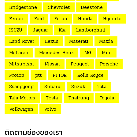
Bridgestone
Chevrolet
Deestone
Ferrari
Ford
Foton
Honda
Hyundai
ISUZU
Jaguar
Kia
Lamborghini
Land Rover
Lexus
Maserati
Mazda
McLaren
Mercedes Benz
MG
Mini
Mitsubishi
Nissan
Peugeot
Porsche
Proton
ptt
PTTOR
Rolls Royce
Ssangyong
Subaru
Suzuki
Tata
Tata Motors
Tesla
Thairung
Toyota
Volkwagen
Volvo
ติดตามช่องของเรา