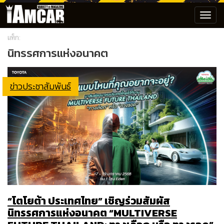
Toggl
navig
แท็ก:
นิทรรศการแห่งอนาคต
ข่าวประชาสัมพันธ์
“โตโยต้า ประเทศไทย” เชิญร่วมสัมผัส
นิทรรศการแห่งอนาคต “MULTIVERSE