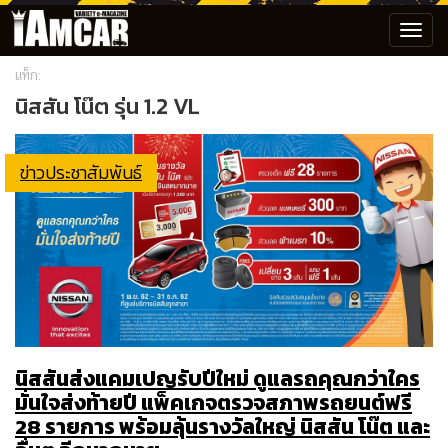
Toggl
navig
แท็ก:
นิสสัน โน๊ต รุ่น 1.2 VL
ข่าวประชาสัมพันธ์
นิสสันส่งแคมเปญรับปีใหม่ ดูแลรถคุณกว่าใคร
มั่นใจส่งท้ายปี แพ็คเกจตรวจสภาพรถยนต์ฟรี
28 รายการ พร้อมลุ้นรางวัลใหญ่ นิสสัน โน๊ต และ