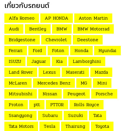
เกี่ยวกับรถยนต์
Alfa Romeo
AP HONDA
Aston Martin
Audi
Bentley
BMW
BMW Motorrad
Bridgestone
Chevrolet
Deestone
Ferrari
Ford
Foton
Honda
Hyundai
ISUZU
Jaguar
Kia
Lamborghini
Land Rover
Lexus
Maserati
Mazda
McLaren
Mercedes Benz
MG
Mini
Mitsubishi
Nissan
Peugeot
Porsche
Proton
ptt
PTTOR
Rolls Royce
Ssangyong
Subaru
Suzuki
Tata
Tata Motors
Tesla
Thairung
Toyota