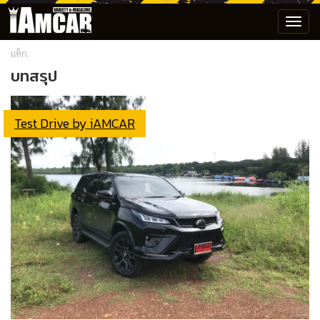
Toggl
navig
แท็ก:
บทสรุป
Test Drive by iAMCAR