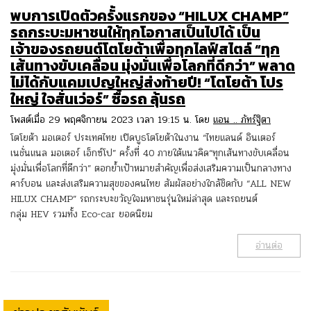
พบการเปิดตัวครั้งแรกของ “HILUX CHAMP”
รถกระบะมหาชนให้ทุกโอกาสเป็นไปได้ เป็น
เจ้าของรถยนต์โตโยต้าเพื่อทุกไลฟ์สไตล์ “ทุก
เส้นทางขับเคลื่อน มุ่งมั่นเพื่อโลกที่ดีกว่า” พลาด
ไม่ได้กับแคมเปญใหญ่ส่งท้ายปี! “โตโยต้า โปร
ใหญ่ ใจสั่นเว่อร์” ซื้อรถ ลุ้นรถ
โพสต์เมื่อ 29 พฤศจิกายน 2023 เวลา 19:15 น. โดย
แอน .. ภัทร์ฐิตา
โตโยต้า มอเตอร์ ประเทศไทย เปิดบูธโตโยต้าในงาน “ไทยแลนด์ อินเตอร์
เนชั่นแนล มอเตอร์ เอ็กซ์โป” ครั้งที่ 40 ภายใต้แนวคิด“ทุกเส้นทางขับเคลื่อน
มุ่งมั่นเพื่อโลกที่ดีกว่า” ตอกย้ำเป้าหมายสำคัญเพื่อส่งเสริมความเป็นกลางทาง
คาร์บอน และส่งเสริมความสุขของคนไทย สัมผัสอย่างใกล้ชิดกับ “ALL NEW
HILUX CHAMP” รถกระบะขวัญใจมหาชนรุ่นใหม่ล่าสุด และรถยนต์
กลุ่ม HEV รวมทั้ง Eco-car ยอดนิยม
อ่านต่อ