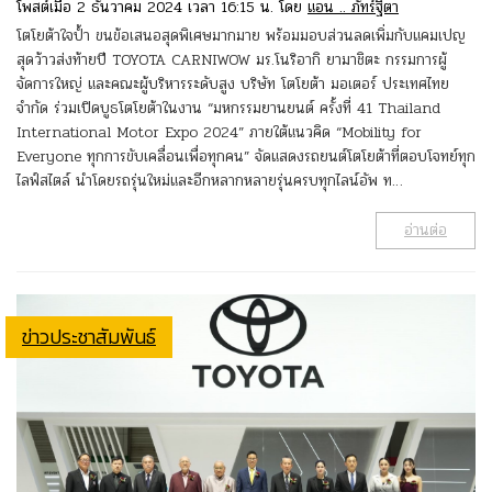
โพสต์เมื่อ 2 ธันวาคม 2024 เวลา 16:15 น. โดย
แอน .. ภัทร์ฐิตา
โตโยต้าใจป้ำ ขนข้อเสนอสุดพิเศษมากมาย พร้อมมอบส่วนลดเพิ่มกับแคมเปญ
สุดว้าวส่งท้ายปี TOYOTA CARNIWOW มร.โนริอากิ ยามาชิตะ กรรมการผู้
จัดการใหญ่ และคณะผู้บริหารระดับสูง บริษัท โตโยต้า มอเตอร์ ประเทศไทย
จำกัด ร่วมเปิดบูธโตโยต้าในงาน “มหกรรมยานยนต์ ครั้งที่ 41 Thailand
International Motor Expo 2024” ภายใต้แนวคิด “Mobility for
Everyone ทุกการขับเคลื่อนเพื่อทุกคน” จัดแสดงรถยนต์โตโยต้าที่ตอบโจทย์ทุก
ไลฟ์สไตล์ นำโดยรถรุ่นใหม่และอีกหลากหลายรุ่นครบทุกไลน์อัพ ท…
อ่านต่อ
ข่าวประชาสัมพันธ์