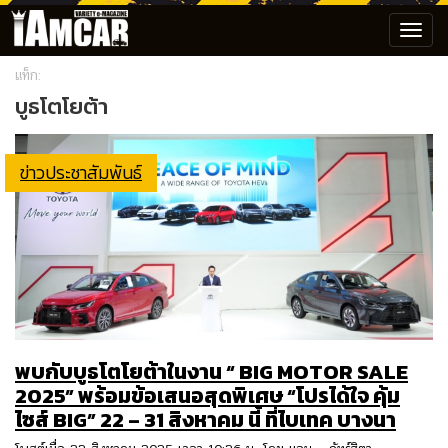
Toggl
navig
แท็ก:
บูธโตโยต้า
ข่าวประชาสัมพันธ์
พบกับบูธโตโยต้าในงาน “ BIG MOTOR SALE
2025” พร้อมข้อเสนอสุดพิเศษ “โปรได้ใจ คุ้ม
ไซส์ BIG” 22 – 31 สิงหาคม นี้ ที่ไบเทค บางนา