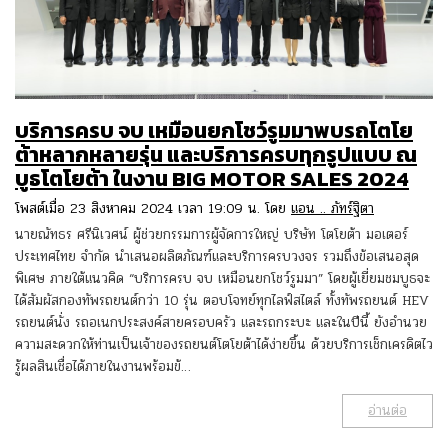
บริการครบ จบ เหมือนยกโชว์รูมมาพบรถโตโย
ต้าหลากหลายรุ่น และบริการครบทุกรูปแบบ ณ
บูธโตโยต้า ในงาน BIG MOTOR SALES 2024
โพสต์เมื่อ 23 สิงหาคม 2024 เวลา 19:09 น. โดย
แอน .. ภัทร์ฐิตา
นายณัทธร ศรีนิเวศน์ ผู้ช่วยกรรมการผู้จัดการใหญ่ บริษัท โตโยต้า มอเตอร์
ประเทศไทย จำกัด นำเสนอผลิตภัณฑ์และบริการครบวงจร รวมถึงข้อเสนอสุด
พิเศษ ภายใต้แนวคิด “บริการครบ จบ เหมือนยกโชว์รูมมา” โดยผู้เยี่ยมชมบูธจะ
ได้สัมผัสกองทัพรถยนต์กว่า 10 รุ่น ตอบโจทย์ทุกไลฟ์สไตล์ ทั้งทัพรถยนต์ HEV
รถยนต์นั่ง รถอเนกประสงค์สายครอบครัว และรถกระบะ และในปีนี้ ยังอำนวย
ความสะดวกให้ท่านเป็นเจ้าของรถยนต์โตโยต้าได้ง่ายขึ้น ด้วยบริการเช็กเครดิตไว
รู้ผลสินเชื่อได้ภายในงานพร้อมข้…
อ่านต่อ