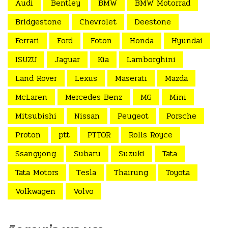
Audi
Bentley
BMW
BMW Motorrad
Bridgestone
Chevrolet
Deestone
Ferrari
Ford
Foton
Honda
Hyundai
ISUZU
Jaguar
Kia
Lamborghini
Land Rover
Lexus
Maserati
Mazda
McLaren
Mercedes Benz
MG
Mini
Mitsubishi
Nissan
Peugeot
Porsche
Proton
ptt
PTTOR
Rolls Royce
Ssangyong
Subaru
Suzuki
Tata
Tata Motors
Tesla
Thairung
Toyota
Volkwagen
Volvo