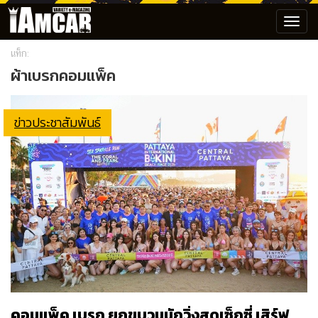
Toggl
navig
แท็ก:
ผ้าเบรกคอมแพ็ค
ข่าวประชาสัมพันธ์
คอมแพ็ค เบรก ยกขบวนนักวิ่งสุดเซ็กซี่ เสิร์ฟ