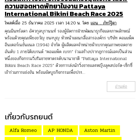
ความฮอตหาดพัทยาในงาน Pattaya
International Bikini Beach Race 2025
โพสต์เมื่อ 25 ธันวาคม 2025 เวลา 14:20 น. โดย
แอน .. ภัทร์ฐิตา
คุณมินทร์ลดา อัศวกุลบุรานนท์ รองผู้จัดการฝ่ายพัฒนาธุรกิจและภาพลักษณ์
พร้อมด้วยคุณเพียงขวัญ ชนะบุญ หัวหน้าแผนกสื่อสารองค์กร บริษัท คอมแพ็ค
อินเตอร์เนชั่นแนล (1994) จำกัด ผู้ผลิตและจำหน่ายผ้าเบรกคุณภาพยอดขาย
อันดับ 1 ภายใต้แบรนด์ “คอมแพ็ค เบรก” ร่วมสร้างปรากฏการณ์และเป็นส่วน
หนึ่งของกิจกรรมวิ่งริมชายหาดระดับนานาชาติ “Pattaya International
Bikini Beach Race 2025” ด้วยการส่งนักวิ่งชายและหญิงลุคสปอร์ต-เซ็กซี่
เข้าร่วมการแข่งขัน พร้อมจัดบูธกิจกรรมเพื่อประ…
อ่านต่อ
เกี่ยวกับรถยนต์
Alfa Romeo
AP HONDA
Aston Martin