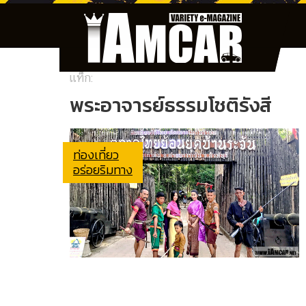
แท็ก:
พระอาจารย์ธรรมโชติรังสี
ท่องเที่ยว
อร่อยริมทาง