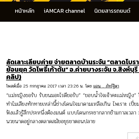
หน้าหลัก
iAMCAR channel
นิตยสารรถยนต์
ลัดเลาะเลียบค่าย จ่ายตลาดบ้านระจัน “ตลาดโบ
ย้อนยุค วัดโพธิ์เก้าต้น” อ.ค่ายบางระจัน จ.สิงห์บุร
คลิป)
โพสต์เมื่อ 25 กรกฎาคม 2017 เวลา 23:26 น. โดย
แอน .. ภัทร์ฐิตา
“แม่หญิงขอรับ รับขนมอะไรดีขอรับ” “ขอบน้ำใจเจ้าคะแม่หญิง” 
ทำไมเสียงทักทายเหล่านี้ช่างโดนใจมาดามเหลือเกิน ไพเราะ เปี่ยม
ฟังแล้วรู้สึกประหนึ่งต้องมนต์ แบบโดนกระชากลากข้ามกาลเวลา 
นวยนาดอยู่กลางตลาดสมัยอยุธยาตอนปลาย
อ่