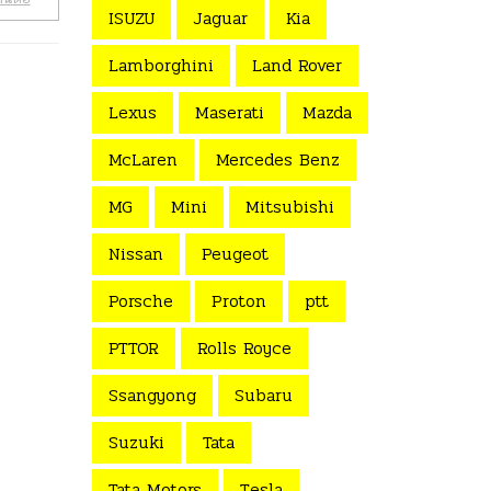
ISUZU
Jaguar
Kia
Lamborghini
Land Rover
Lexus
Maserati
Mazda
McLaren
Mercedes Benz
MG
Mini
Mitsubishi
Nissan
Peugeot
Porsche
Proton
ptt
PTTOR
Rolls Royce
Ssangyong
Subaru
Suzuki
Tata
Tata Motors
Tesla