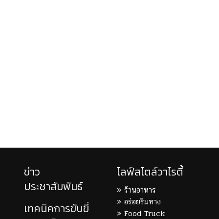
ข่าว
ไลฟ์สไตล์วาไรตี้
ประชาสัมพันธ์
ร้านอาหาร
อร่อยริมทาง
เทคนิคการขับขี่
Food Truck