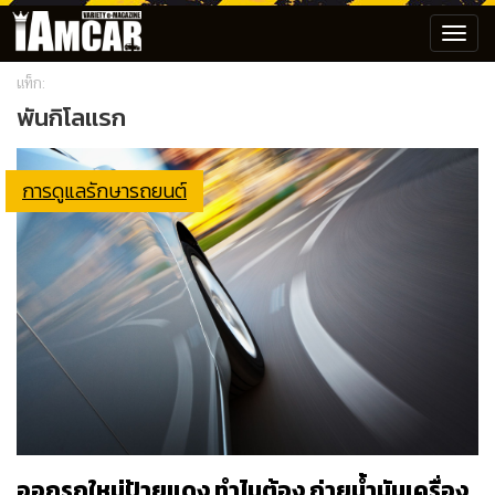
Toggl
navig
แท็ก:
พันกิโลเเรก
การดูแลรักษารถยนต์
ออกรถใหม่ป้ายแดง ทำไมต้อง ถ่ายน้ำมันเครื่อง