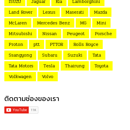
ISUZU
Jaguar
Kia
Lamborghini
Land Rover
Lexus
Maserati
Mazda
McLaren
Mercedes Benz
MG
Mini
Mitsubishi
Nissan
Peugeot
Porsche
Proton
ptt
PTTOR
Rolls Royce
Ssangyong
Subaru
Suzuki
Tata
Tata Motors
Tesla
Thairung
Toyota
Volkwagen
Volvo
ติดตามช่องของเรา