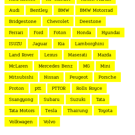
Audi
Bentley
BMW
BMW Motorrad
Bridgestone
Chevrolet
Deestone
Ferrari
Ford
Foton
Honda
Hyundai
ISUZU
Jaguar
Kia
Lamborghini
Land Rover
Lexus
Maserati
Mazda
McLaren
Mercedes Benz
MG
Mini
Mitsubishi
Nissan
Peugeot
Porsche
Proton
ptt
PTTOR
Rolls Royce
Ssangyong
Subaru
Suzuki
Tata
Tata Motors
Tesla
Thairung
Toyota
Volkwagen
Volvo