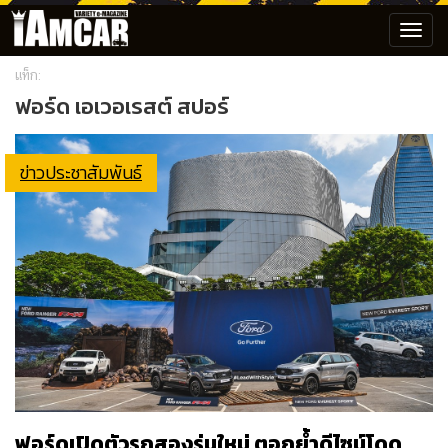
Toggl
navig
แท็ก:
ฟอร์ด เอเวอเรสต์ สปอร์
ข่าวประชาสัมพันธ์
ฟอร์ดเปิดตัวรถสองรุ่นใหม่ ตอกย้ำดีไซน์โดด