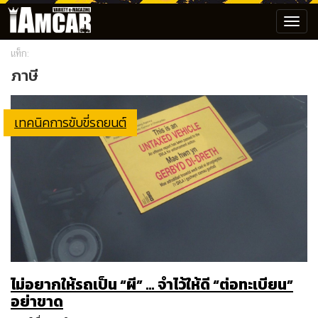
Toggl
navig
แท็ก:
ภาษี
เทคนิคการขับขี่รถยนต์
ไม่อยากให้รถเป็น “ผี” … จำไว้ให้ดี “ต่อทะเบียน”
อย่าขาด