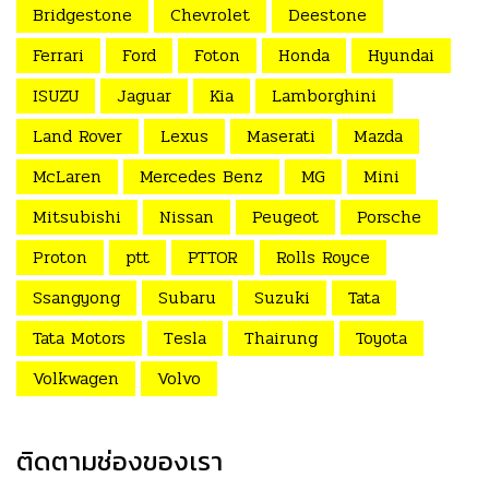
Bridgestone
Chevrolet
Deestone
Ferrari
Ford
Foton
Honda
Hyundai
ISUZU
Jaguar
Kia
Lamborghini
Land Rover
Lexus
Maserati
Mazda
McLaren
Mercedes Benz
MG
Mini
Mitsubishi
Nissan
Peugeot
Porsche
Proton
ptt
PTTOR
Rolls Royce
Ssangyong
Subaru
Suzuki
Tata
Tata Motors
Tesla
Thairung
Toyota
Volkwagen
Volvo
ติดตามช่องของเรา