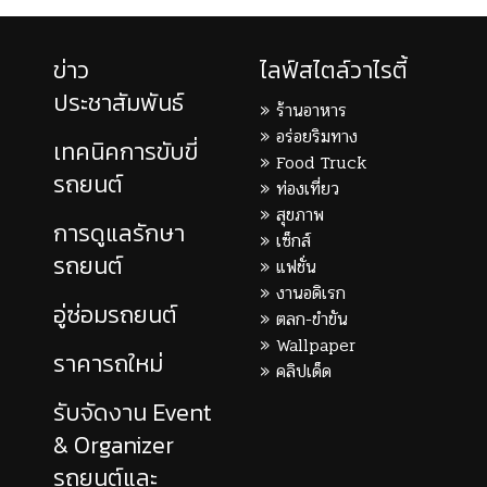
ข่าว
ไลฟ์สไตล์วาไรตี้
ประชาสัมพันธ์
ร้านอาหาร
อร่อยริมทาง
เทคนิคการขับขี่
Food Truck
รถยนต์
ท่องเที่ยว
สุขภาพ
การดูแลรักษา
เซ็กส์
รถยนต์
แฟชั่น
งานอดิเรก
อู่ซ่อมรถยนต์
ตลก-ขำขัน
Wallpaper
ราคารถใหม่
คลิปเด็ด
รับจัดงาน Event
& Organizer
รถยนต์และ