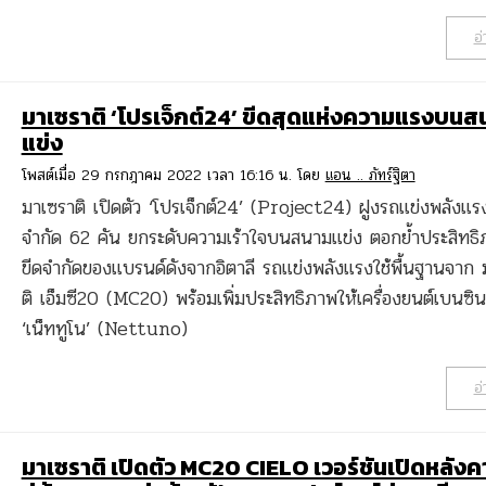
อ่
มาเซราติ ‘โปรเจ็กต์24’ ขีดสุดแห่งความแรงบนส
แข่ง
โพสต์เมื่อ 29 กรกฎาคม 2022 เวลา 16:16 น. โดย
แอน .. ภัทร์ฐิตา
มาเซราติ เปิดตัว ‘โปรเจ็กต์24’ (Project24) ฝูงรถแข่งพลังแร
จำกัด 62 คัน ยกระดับความเร้าใจบนสนามแข่ง ตอกย้ำประสิทธิ
ขีดจำกัดของแบรนด์ดังจากอิตาลี รถแข่งพลังแรงใช้พื้นฐานจาก 
ติ เอ็มซี20 (MC20) พร้อมเพิ่มประสิทธิภาพให้เครื่องยนต์เบนซิน
‘เน็ททูโน’ (Nettuno)
อ่
มาเซราติ เปิดตัว MC20 CIELO เวอร์ชันเปิดหลังค