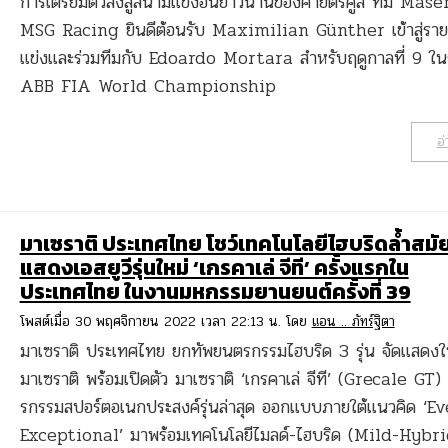
การเตรียมตัวลงสู่สนามแข่งอันยาวนานของค่ายตรีศูล ทีม Mase
MSG Racing ยินดีต้อนรับ Maximilian Günther เข้าสู่รายชื
แข่งและร่วมทีมกับ Edoardo Mortara สำหรับฤดูกาลที่ 9 ใ
ABB FIA World Championship
อ่
มาเซราติ ประเทศไทย โชว์เทคโนโลยีไฮบริดล้ำสมัย
แสดงเอสยูวีรุ่นใหม่ ‘เกรคาเล่ จีที’ ครั้งแรกใน
ประเทศไทย ในงานมหกรรมยานยนต์ครั้งที่ 39
โพสต์เมื่อ 30 พฤศจิกายน 2022 เวลา 22:13 น. โดย
แอน .. ภัทร์ฐิตา
มาเซราติ ประเทศไทย ยกทัพยนตรกรรมไฮบริด 3 รุ่น จัดแสดงใ
มาเซราติ พร้อมเปิดตัว มาเซราติ ‘เกรคาเล่ จีที’ (Grecale GT
รกรรมสปอร์ตอเนกประสงค์รุ่นล่าสุด ออกแบบภายใต้แนวคิด ‘E
Exceptional’ มาพร้อมเทคโนโลยีไมลด์-ไฮบริด (Mild-Hybri