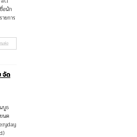
rati
่อนัก
นรายการ
านต่อ
 จัด
นบูธ
) ยนต
veryday
d)