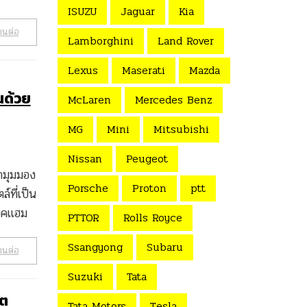
ISUZU
Jaguar
Kia
านต่อ
Lamborghini
Land Rover
Lexus
Maserati
Mazda
นด้วย
McLaren
Mercedes Benz
MG
Mini
Mitsubishi
Nissan
Peugeot
ากมุมมอง
Porsche
Proton
ptt
์ที่เป็น
บคแฮม
PTTOR
Rolls Royce
Ssangyong
Subaru
านต่อ
Suzuki
Tata
์ต
Tata Motors
Tesla