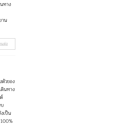
้นทาง
ยาน
านต่อ
งตัวของ
เดินทาง
ต์
บบ
งเป็น
้า 100%