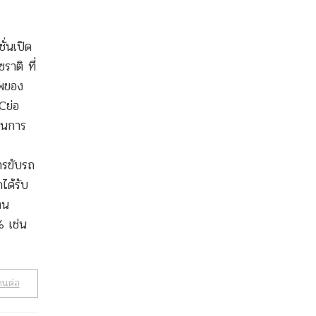
ั่นเปิด
ราติ ที่
าพของ
Cย่อ
็นการ
ารขับรถ
ได้รับ
าน
 เช่น
านต่อ