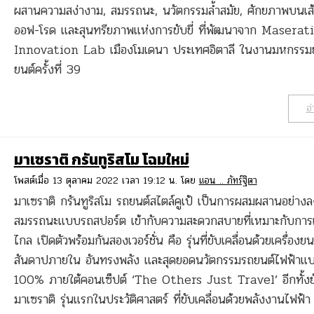
ผสานความสง่างาม, สมรรถนะ, นวัตกรรมล้ำสมัย, ศักยภาพบนเส
ออฟ-โรด และสุนทรียภาพแห่งการขับขี่ ที่พัฒนาจาก Maserati
Innovation Lab เมืองโมเดนา ประเทศอิตาลี ในงานมหกรรม
ยนต์ครั้งที่ 39
อ่
มาเซราติ กรันทูริสโม โฉมใหม่
โพสต์เมื่อ 13 ตุลาคม 2022 เวลา 19:12 น. โดย
แอน .. ภัทร์ฐิตา
มาเซราติ กรันทูริสโม รถยนต์สไตล์คูเป้ เป็นการผสมผสานอย่างล
สมรรถนะแบบรถสปอร์ต เข้ากับความสะดวกสบายที่เหมาะกับการ
ไกล เปิดตัวพร้อมกันสองเวอร์ชั่น คือ รุ่นที่ขับเคลื่อนด้วยเครื่องยน
สันดาปภายใน อันทรงพลัง และสุดยอดนวัตกรรมรถยนต์ไฟฟ้าแ
100% ภายใต้คอนเซ็ปต์ ‘The Others Just Travel’ อีกทั้งยั
มาเซราติ รุ่นแรกในประวัติศาสตร์ ที่ขับเคลื่อนด้วยพลังงานไฟฟ