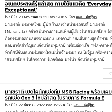
อเนกประสงค์รุ่นล่าสุด ภายใต้แนวคิด ‘Everyday
Exceptional’
โพสต์เมื่อ 23 พฤษภาคม 2023 เวลา 19:16 น. โดย
แอน .. ภัทร์ฐิตา
มาเซราติ ประเทศไทย ผู้นำเข้าและจำหน่ายรถยนต์ มาเซราติ
(Maserati) อย่างเป็นทางการแต่เพียงผู้เดียวในประเทศไทย จั
กิจกรรมทดสอบสมรรถนะของ ‘เกรคาเล่’ บนเส้นทางสุดท้าทาย ที่
แลนมาร์คสำคัญของจังหวัดปทุมธานี พร้อมล่องเรือ ‘คริส-คราฟท
ทิวทัศน์อันงดงามริมของฝั่งแม่น้ำเจ้าพระยา ณ โชว์รูม คริส-ครา
ประเทศไทย ในโครงการ ริเวอร์เดล มารีน่า จังหวัดปทุมธานี
อ่
มาเซราติ เปิดโผนักแข่งทีม MSG Racing พร้อมเผ
รถแข่ง Gen 3 ใหม่ล่าสุด ในรายการ Formula E
โพสต์เมื่อ 22 ธันวาคม 2022 เวลา 15:55 น. โดย
แอน .. ภัทร์ฐิตา