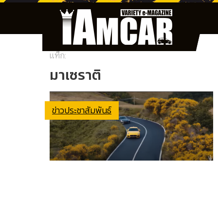
แท็ก:
มาเซราติ
ข่าวประชาสัมพันธ์