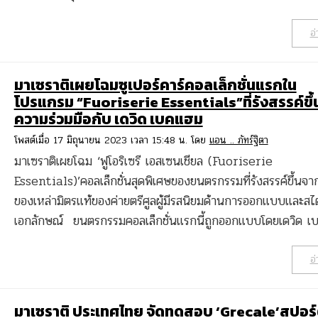
อ่
มาเซราติเผยโฉมซูเปอร์คาร์คอลเล็กชั่นแรกใน
โปรแกรม “Fuoriserie Essentials”ที่รังสรรค์ขึ้
ความร่วมมือกับ เดวิด เบคแฮม
โพสต์เมื่อ 17 มิถุนายน 2023 เวลา 15:48 น. โดย
แอน .. ภัทร์ฐิตา
มาเซราติเผยโฉม ‘ฟูโอริเซรี เอสเซนเชียล (Fuoriserie
Essentials)’คอลเล็กชั่นสุดพิเศษของยนตรกรรมที่รังสรรค์ขึ้นจ
ของเหล่ามิตรแท้ของค่ายตรีศูลผู้มีรสนิยมด้านการออกแบบและสไตล
เอกลักษณ์ ยนตรกรรมคอลเล็กชั่นแรกนี้ถูกออกแบบโดยเดวิด เ
อ่
มาเซราติ ประเทศไทย จัดทดสอบ ‘Grecale’สปอร