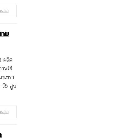
านต่อ
นาม
ง ผลิต
ภาพไร้
มาเซรา
 วี6 สูบ
านต่อ
า