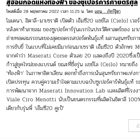
สู่อ้อมกอดแห่งท้องฟ้า ของซูเปอร์คาร์ค่ายตรีศูล
โพสต์เมื่อ 28 พฤษภาคม 2022 เวลา 11:25 น. โดย
แอน .. ภัทร์ฐิตา
โมเดนา, อิตาลี–มาเซราติ เปิดตัว เอ็มซี20 แชย์โล (Cielo) เวอร์ช
หลังคาท้าสายลม ของซูเปอร์คาร์รุ่นแรกในประวัติศาสตร์ของ มาเซ
ถ่ายทอดสมรรถนะของสุดยอดรถสปอร์ตพันธุ์แท้ ผสานสุนทรียภ
การขับขี่ ในแบบที่ไม่เคยมีมาก่อนมาเซราติ เอ็มซี20 ตัวอักษร M
จากคำว่า Maserati Corse ตัวเลข 20 แสดงถึงปี 2020ซึ่งเป
ก้าวสู่ยุคใหม่ของแบรนด์ ขณะที่ชื่อรุ่น แชย์โล (Ceilo) หมายถึง
‘ท้องฟ้า’ ในภาษาอิตาเลียน ตอกย้ำถึงการเน้นสุนทรียภาพแห่งก
เปิดประทุน ควบคู่ความเร้าใจตามแบบฉบับซูเปอร์คาร์พันธุ์แท้ รถ
การพัฒนาจาก Maserati Innovation Lab และผลิตที่โรงง
Viale Ciro Menotti นับเป็นยนตรกรรมที่ผลิตในอิตาลี 100%
เดียวกับรุ่นพี่ ‘เอ็มซี20 คูเป้’
อ่