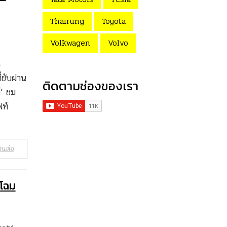
Thairung
Toyota
Volkwagen
Volvo
ด
ขับผ่าน
ติดตามช่องของเรา
์’ ชม
ฟท์
านต่อ
ยโฉม