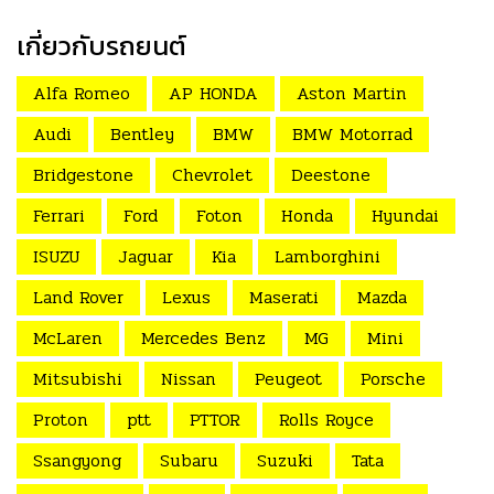
เกี่ยวกับรถยนต์
Alfa Romeo
AP HONDA
Aston Martin
Audi
Bentley
BMW
BMW Motorrad
Bridgestone
Chevrolet
Deestone
Ferrari
Ford
Foton
Honda
Hyundai
ISUZU
Jaguar
Kia
Lamborghini
Land Rover
Lexus
Maserati
Mazda
McLaren
Mercedes Benz
MG
Mini
Mitsubishi
Nissan
Peugeot
Porsche
Proton
ptt
PTTOR
Rolls Royce
Ssangyong
Subaru
Suzuki
Tata