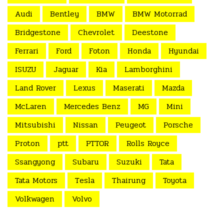
Audi
Bentley
BMW
BMW Motorrad
Bridgestone
Chevrolet
Deestone
Ferrari
Ford
Foton
Honda
Hyundai
ISUZU
Jaguar
Kia
Lamborghini
Land Rover
Lexus
Maserati
Mazda
McLaren
Mercedes Benz
MG
Mini
Mitsubishi
Nissan
Peugeot
Porsche
Proton
ptt
PTTOR
Rolls Royce
Ssangyong
Subaru
Suzuki
Tata
Tata Motors
Tesla
Thairung
Toyota
Volkwagen
Volvo