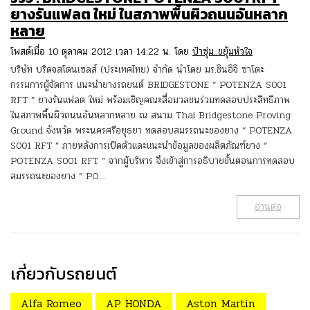
ยางรันแฟลต ใหม่ ในสภาพพื้นผิวถนนอันหลาก
หลาย
โพสต์เมื่อ 10 ตุลาคม 2012 เวลา 14:22 น. โดย
ป๋าซุ่ม..ขยุ้มหัวใจ
บริษัท บริดจสโตนเซลส์ (ประเทศไทย) จำกัด นำโดย มร.ชินอิจิ ซาโตะ
กรรมการผู้จัดการ แนะนำยางรถยนต์ BRIDGESTONE “ POTENZA S001
RFT ” ยางรันแฟลต ใหม่ พร้อมเชิญคณะสื่อมวลชนร่วมทดสอบประสิทธิภาพ
ในสภาพพื้นผิวถนนอันหลากหลาย ณ สนาม Thai Bridgestone Proving
Ground จังหวัด พระนครศรีอยุธยา ทดสอบสมรรถนะของยาง “ POTENZA
S001 RFT ” ภายหลังการเปิดตัวและแนะนำข้อมูลของผลิตภัณฑ์ยาง “
POTENZA S001 RFT ” จากผู้บริหาร จึงเข้าสู่การอธิบายขั้นตอนการทดสอบ
สมรรถนะของยาง “ PO…
อ่านต่อ
เกี่ยวกับรถยนต์
Alfa Romeo
AP HONDA
Aston Martin