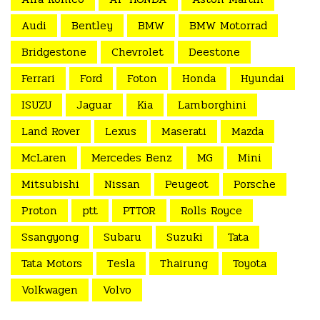
Audi
Bentley
BMW
BMW Motorrad
Bridgestone
Chevrolet
Deestone
Ferrari
Ford
Foton
Honda
Hyundai
ISUZU
Jaguar
Kia
Lamborghini
Land Rover
Lexus
Maserati
Mazda
McLaren
Mercedes Benz
MG
Mini
Mitsubishi
Nissan
Peugeot
Porsche
Proton
ptt
PTTOR
Rolls Royce
Ssangyong
Subaru
Suzuki
Tata
Tata Motors
Tesla
Thairung
Toyota
Volkwagen
Volvo