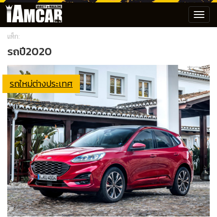
Toggl
navig
แท็ก:
รถปี2020
รถใหม่ต่างประเทศ