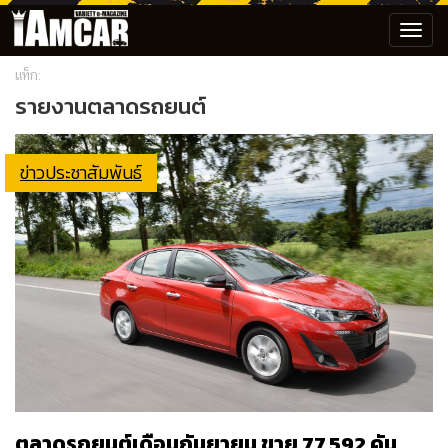
Toggl
navig
แท็ก:
รายงานตลาดรถยนต์
ข่าวประชาสัมพันธ์
ตลาดรถยนต์เดือนกันยายน ขาย 77,592 คัน