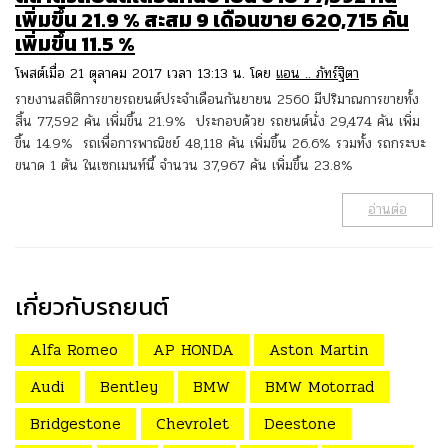
เพิ่มขึ้น 21.9 % สะสม 9 เดือนขาย 620,715 คัน
เพิ่มขึ้น 11.5 %
โพสต์เมื่อ 21 ตุลาคม 2017 เวลา 13:13 น. โดย
แอน .. ภัทร์ฐิตา
รายงานสถิติการขายรถยนต์ประจำเดือนกันยายน 2560 มีปริมาณการขายทั้ง
สิ้น 77,592 คัน เพิ่มขึ้น 21.9% ประกอบด้วย รถยนต์นั่ง 29,474 คัน เพิ่ม
ขึ้น 14.9% รถเพื่อการพาณิชย์ 48,118 คัน เพิ่มขึ้น 26.6% รวมทั้ง รถกระบะ
ขนาด 1 ตัน ในเซกเมนท์นี้ จำนวน 37,967 คัน เพิ่มขึ้น 23.8%
อ่านต่อ
เกี่ยวกับรถยนต์
Alfa Romeo
AP HONDA
Aston Martin
Audi
Bentley
BMW
BMW Motorrad
Bridgestone
Chevrolet
Deestone