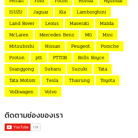
Ferrari
Ford
Foton
Honda
Hyundai
ISUZU
Jaguar
Kia
Lamborghini
Land Rover
Lexus
Maserati
Mazda
McLaren
Mercedes Benz
MG
Mini
Mitsubishi
Nissan
Peugeot
Porsche
Proton
ptt
PTTOR
Rolls Royce
Ssangyong
Subaru
Suzuki
Tata
Tata Motors
Tesla
Thairung
Toyota
Volkwagen
Volvo
ติดตามช่องของเรา