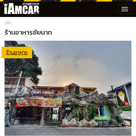
Toggl
navig
แท็ก:
ร้านอาหารชัยนาท
ร้านอาหาร