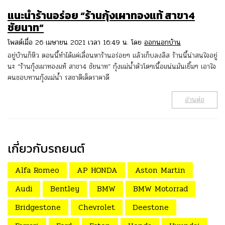
แนะนำร้านอร่อย “ร้านกุ้งเผาทองแท้ สาขา4
ชัยนาท”
โพสต์เมื่อ 26 เมษายน 2021 เวลา 16:49 น. โดย
ออกนอกบ้าน
อยู่บ้านก็หิว ตอนนี้ทำได้แค่เลื่อนหาร้านอร่อยๆ แล้วเก็บลงลิส ร้านนี้น่าสนใจอยู่
นะ “ร้านกุ้งเผาทองแท้ สาขา4 ชัยนาท” กุ้งแม่น้ำตัวโตๆเนื้อแน่นมันเยิ้มๆ เอาใจ
คนชอบทานกุ้งแม่น้ำ รสชาติเด็ดราคาดี
อ่านต่อ
เกี่ยวกับรถยนต์
Alfa Romeo
AP HONDA
Aston Martin
Audi
Bentley
BMW
BMW Motorrad
Bridgestone
Chevrolet
Deestone