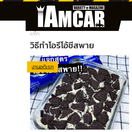
แท็ก:
วิธีทำโอรีโอ้ชีสพาย
งานอดิเรก