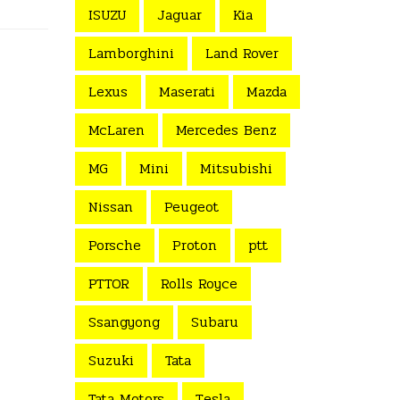
ISUZU
Jaguar
Kia
Lamborghini
Land Rover
Lexus
Maserati
Mazda
McLaren
Mercedes Benz
MG
Mini
Mitsubishi
Nissan
Peugeot
Porsche
Proton
ptt
PTTOR
Rolls Royce
Ssangyong
Subaru
Suzuki
Tata
Tata Motors
Tesla