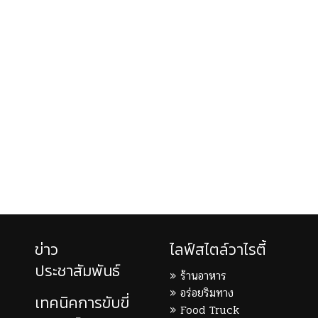
ข่าว
ไลฟ์สไตล์วาไรตี้
ประชาสัมพันธ์
ร้านอาหาร
อร่อยริมทาง
เทคนิคการขับขี่
Food Truck