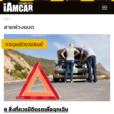
Toggl
navig
แท็ก:
สายพ่วงแบต
การดูแลรักษารถยนต์
6 สิ่งที่ควรมีติดรถเผื่อฉุกเฉิน