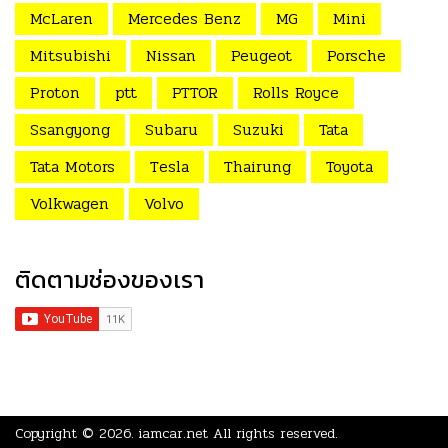
McLaren
Mercedes Benz
MG
Mini
Mitsubishi
Nissan
Peugeot
Porsche
Proton
ptt
PTTOR
Rolls Royce
Ssangyong
Subaru
Suzuki
Tata
Tata Motors
Tesla
Thairung
Toyota
Volkwagen
Volvo
ติดตามช่องของเรา
Copyright © 2026.
iamcar.net
All rights reserved.