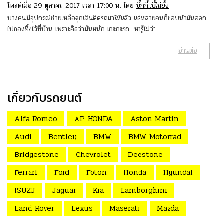
โพสต์เมื่อ 29 ตุลาคม 2017 เวลา 17:00 น. โดย
บิ๊กกี้..บี้ไม่ยั้ง
บางคนมีอุปกรณ์ช่วยเหลือฉุกเฉินติดรถมาให้แล้ว แต่หลายคนก็ชอบนำมันออก
ไปกองทิ้งไว้ที่บ้าน เพราะคิดว่ามันหนัก เกะกะรถ…หารู้ไม่ว่า
อ่านต่อ
เกี่ยวกับรถยนต์
Alfa Romeo
AP HONDA
Aston Martin
Audi
Bentley
BMW
BMW Motorrad
Bridgestone
Chevrolet
Deestone
Ferrari
Ford
Foton
Honda
Hyundai
ISUZU
Jaguar
Kia
Lamborghini
Land Rover
Lexus
Maserati
Mazda