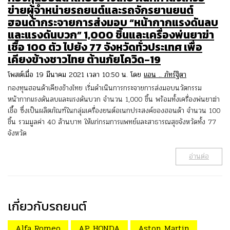
ข่ายผู้จำหน่ายรถยนต์และรถจักรยานยนต์
ฮอนด้ากระจายการส่งมอบ “หน้ากากแรงดันลบ
และแรงดันบวก” 1,000 ชิ้นและเครื่องพ่นยาฆ่า
เชื้อ 100 ตัว ไปยัง 77 จังหวัดทั่วประเทศ เพื่อ
เคียงข้างชาวไทย ต้านภัยโควิด-19
โพสต์เมื่อ 19 มีนาคม 2021 เวลา 10:50 น. โดย
แอน .. ภัทร์ฐิตา
กองทุนฮอนด้าเคียงข้างไทย เริ่มดำเนินการกระจายการส่งมอบนวัตกรรม
หน้ากากแรงดันลบและแรงดันบวก จำนวน 1,000 ชิ้น พร้อมทั้งเครื่องพ่นยาฆ่า
เชื้อ ซึ่งเป็นผลิตภัณฑ์ในกลุ่มเครื่องยนต์อเนกประสงค์ของฮอนด้า จำนวน 100
ชิ้น รวมมูลค่า 40 ล้านบาท ให้แก่กรมการแพทย์และสาธารณสุขจังหวัดทั้ง 77
จังหวัด
อ่านต่อ
เกี่ยวกับรถยนต์
Alfa Romeo
AP HONDA
Aston Martin