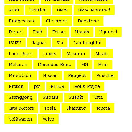
Audi
Bentley
BMW
BMW Motorrad
Bridgestone
Chevrolet
Deestone
Ferrari
Ford
Foton
Honda
Hyundai
ISUZU
Jaguar
Kia
Lamborghini
Land Rover
Lexus
Maserati
Mazda
McLaren
Mercedes Benz
MG
Mini
Mitsubishi
Nissan
Peugeot
Porsche
Proton
ptt
PTTOR
Rolls Royce
Ssangyong
Subaru
Suzuki
Tata
Tata Motors
Tesla
Thairung
Toyota
Volkwagen
Volvo