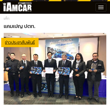
Toggl
navig
แท็ก:
แคมเปญ ปตท.
ข่าวประชาสัมพันธ์