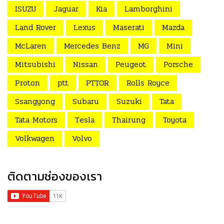
ISUZU
Jaguar
Kia
Lamborghini
Land Rover
Lexus
Maserati
Mazda
McLaren
Mercedes Benz
MG
Mini
Mitsubishi
Nissan
Peugeot
Porsche
Proton
ptt
PTTOR
Rolls Royce
Ssangyong
Subaru
Suzuki
Tata
Tata Motors
Tesla
Thairung
Toyota
Volkwagen
Volvo
ติดตามช่องของเรา