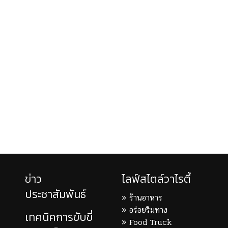
ข่าว
ไลฟ์สไตล์วาไรตี้
ประชาสัมพันธ์
ร้านอาหาร
อร่อยริมทาง
เทคนิคการขับขี่
Food Truck