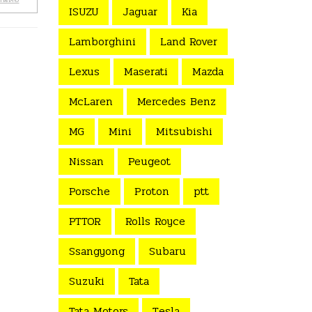
ISUZU
Jaguar
Kia
Lamborghini
Land Rover
Lexus
Maserati
Mazda
McLaren
Mercedes Benz
MG
Mini
Mitsubishi
Nissan
Peugeot
Porsche
Proton
ptt
PTTOR
Rolls Royce
Ssangyong
Subaru
Suzuki
Tata
Tata Motors
Tesla