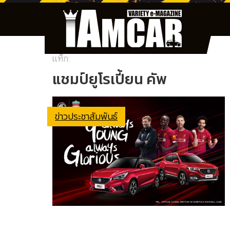
แท็ก:
แชมป์ยูโรเปี้ยน คัพ
ข่าวประชาสัมพันธ์