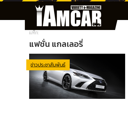
แท็ก:
แฟชั่น แกลเลอรี่
ข่าวประชาสัมพันธ์