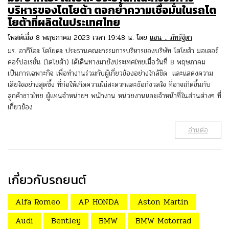
บริหารของโตโยต้า ตอกย้ำความเชื่อมั่นในรถโต
โยต้าที่ผลิตในประเทศไทย
โพสต์เมื่อ 8 พฤษภาคม 2023 เวลา 19:48 น. โดย
แอน .. ภัทร์ฐิตา
มร. อากิโอะ โตโยดะ ประธานคณะกรรมการบริหารของบริษัท โตโยต้า มอเตอร์
คอร์ปอเรชั่น (โตโยต้า) ได้เดินทางมายังประเทศไทยเมื่อวันที่ 8 พฤษภาคม
เป็นการเฉพาะกิจ เพื่อทำงานร่วมกับผู้เกี่ยวข้องอย่างใกล้ชิด และแสดงความ
เสียใจอย่างสุดซึ้ง ที่ก่อให้เกิดความไม่สะดวกและข้อกังวลใจ ที่อาจเกิดขึ้นกับ
ลูกค้าชาวไทย ผู้แทนจำหน่ายฯ พนักงาน หน่วยงานและเจ้าหน้าที่ในส่วนต่างๆ ที่
เกี่ยวข้อง
อ่านต่อ
เกี่ยวกับรถยนต์
Alfa Romeo
AP HONDA
Aston Martin
Audi
Bentley
BMW
BMW Motorrad