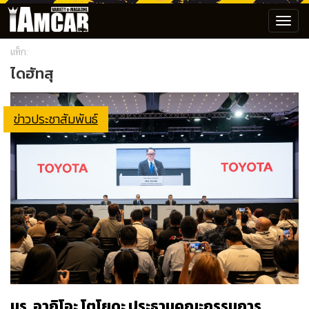
Toggl
navig
แท็ก:
ไดฮัทสุ
ข่าวประชาสัมพันธ์
มร. อากิโอะ โตโยดะ ประธานคณะกรรมการ