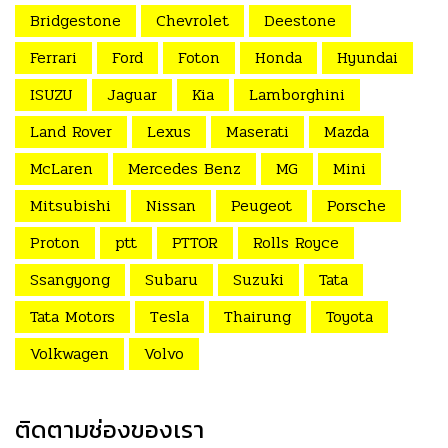
Bridgestone
Chevrolet
Deestone
Ferrari
Ford
Foton
Honda
Hyundai
ISUZU
Jaguar
Kia
Lamborghini
Land Rover
Lexus
Maserati
Mazda
McLaren
Mercedes Benz
MG
Mini
Mitsubishi
Nissan
Peugeot
Porsche
Proton
ptt
PTTOR
Rolls Royce
Ssangyong
Subaru
Suzuki
Tata
Tata Motors
Tesla
Thairung
Toyota
Volkwagen
Volvo
ติดตามช่องของเรา