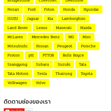
Bridgestone
Chevrolet
Deestone
Ferrari
Ford
Foton
Honda
Hyundai
ISUZU
Jaguar
Kia
Lamborghini
Land Rover
Lexus
Maserati
Mazda
McLaren
Mercedes Benz
MG
Mini
Mitsubishi
Nissan
Peugeot
Porsche
Proton
ptt
PTTOR
Rolls Royce
Ssangyong
Subaru
Suzuki
Tata
Tata Motors
Tesla
Thairung
Toyota
Volkwagen
Volvo
ติดตามช่องของเรา