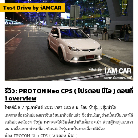
Test Drive by iAMCAR
รีวิว : PROTON Neo CPS ( โปรตอน นีโอ ) ตอนที่
1 overview
โพสต์เมื่อ 7 กุมภาพันธ์ 2011 เวลา 13:39 น. โดย
ป๋าซุ่ม..ขยุ้มหัวใจ
เทศกาลซื้อรถใหม่ของชาวจีนเวียนมาถึงอีกแล้ว ซึ่งส่วนใหญ่ช่วงนี้จะเป็นเวลาได้
รถใหม่ของน้องๆ วัยรุ่น เพราะจะได้เงินอั่งเปากันเต็มกระเป๋า ส่วนผู้ใหญ่แบบเรา
อด ผมจึงอยากนำรถที่สวยโดนใจวัยรุ่นมาเป็นทางเลือกให้น้อง…
น้อง PROTON Neo CPS ( โปรตอน นีโอ )