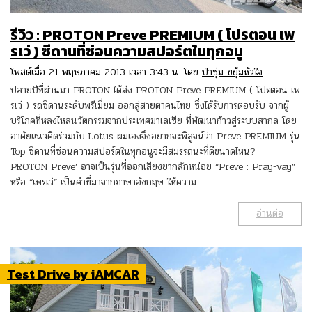
รีวิว : PROTON Preve PREMIUM ( โปรตอน เพ
รเว่ ) ซีดานที่ซ่อนความสปอร์ตในทุกอนู
โพสต์เมื่อ 21 พฤษภาคม 2013 เวลา 3:43 น. โดย
ป๋าซุ่ม..ขยุ้มหัวใจ
ปลายปีที่ผ่านมา PROTON ได้ส่ง PROTON Preve PREMIUM ( โปรตอน เพ
รเว่ ) รถซีดานระดับพรีเมี่ยม ออกสู่สายตาคนไทย ซึ่งได้รับการตอบรับ จากผู้
บริโภคที่หลงไหลนวัตกรรมจากประเทศมาเลเซีย ที่พัฒนาก้าวสู่ระบบสากล โดย
อาศัยแนวคิดร่วมกับ Lotus ผมเองจึงอยากจะพิสูจน์ว่า Preve PREMIUM รุ่น
Top ซีดานที่ซ่อนความสปอร์ตในทุกอนูจะมีสมรรถนะที่ดีขนาดไหน?
PROTON Preve’ อาจเป็นรุ่นที่ออกเสียงยากสักหน่อย “Preve : Pray-vay”
หรือ “เพรเว่” เป็นคำที่มาจากภาษาอังกฤษ ให้ความ…
อ่านต่อ
Test Drive by iAMCAR