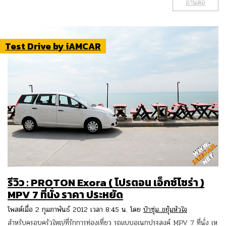
อ่านต่อ
Test Drive by iAMCAR
รีวิว : PROTON Exora ( โปรตอน เอ็กซ์โซร่า )
MPV 7 ที่นั่ง ราคา ประหยัด
โพสต์เมื่อ 2 กุมภาพันธ์ 2012 เวลา 8:45 น. โดย
ป๋าซุ่ม..ขยุ้มหัวใจ
สำหรับครอบครัวใหญ่ที่รักการท่องเที่ยว รถแบบอเนกประสงค์ MPV 7 ที่นั่ง เห