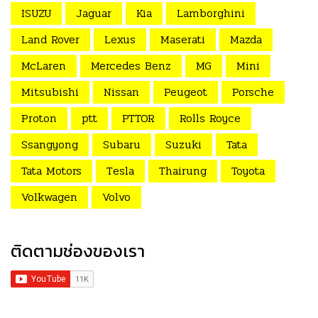
ISUZU
Jaguar
Kia
Lamborghini
Land Rover
Lexus
Maserati
Mazda
McLaren
Mercedes Benz
MG
Mini
Mitsubishi
Nissan
Peugeot
Porsche
Proton
ptt
PTTOR
Rolls Royce
Ssangyong
Subaru
Suzuki
Tata
Tata Motors
Tesla
Thairung
Toyota
Volkwagen
Volvo
ติดตามช่องของเรา