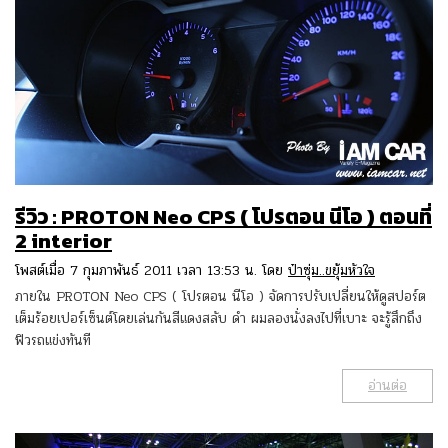
รีวิว : PROTON Neo CPS ( โปรตอน นีโอ ) ตอนที่
2 interior
โพสต์เมื่อ 7 กุมภาพันธ์ 2011 เวลา 13:53 น. โดย
ป๋าซุ่ม..ขยุ้มหัวใจ
ภายใน PROTON Neo CPS ( โปรตอน นีโอ ) จัดการปรับเปลี่ยนให้ดูสปอร์ต
เต็มร้อยเปอร์เซ็นต์โดยเล่นกันสีแดงสลับ ดำ ผมลองนั่งลงไปที่เบาะ จะรู้สึกถึง
ฟิวรถแข่งทันที
อ่านต่อ