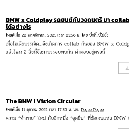
BMW x Coldplay รถยนต์กับวงดนตรี มา collab
ได้อย่างไร
โพสต์เมื่อ 22 พฤศจิกายน 2021 เวลา 21:56 น. โดย
บิ๊กกี้..บี้ไม่ยั้ง
เมื่อไอเดียบรรเจิด…จึงเกิดการ collab กันของ BMW x Cold
แล้วไฉน 2 สิ่งนี้จึงมาบรรจบพบกัน คำตอบอยู่ตรงนี้
อ่
The BMW i Vision Circular
โพสต์เมื่อ 11 ตุลาคม 2021 เวลา 17:33 น. โดย
Poyee Poyee
ความ “ท้าทาย” ใหม่ กับอีกหนึ่ง “จุดยืน” ที่ชัดเจนแห่ง BM