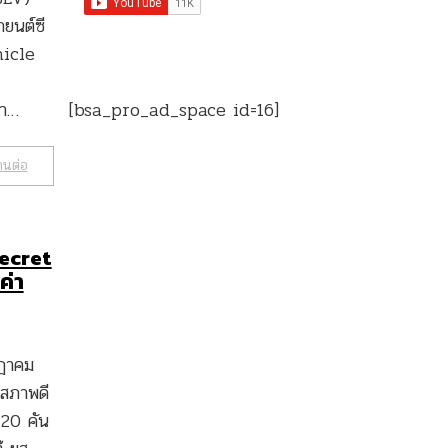
ยนต์ซี
hicle
[bsa_pro_ad_space id=16]
้า…
านต่อ
Secret
ค่า
ฎาคม
งสภาพดี
า 20 คัน