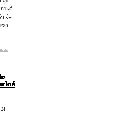
้ ยูส
รถยนต์
์ฯ จัด
งหลา
านต่อ
ไฮ
สไตล์
0 M