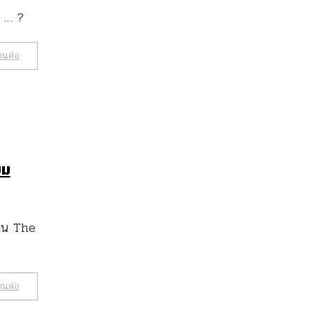
ู … ?
านต่อ
ยม
งาน The
านต่อ