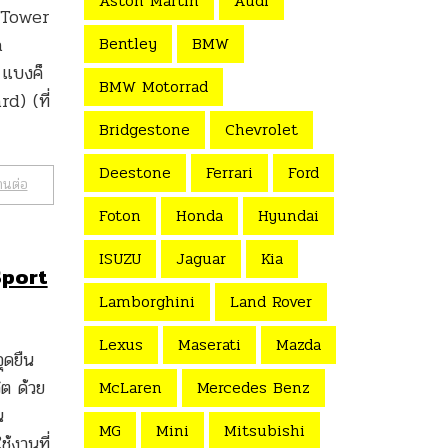
Aston Martin
Audi
k Tower
a
Bentley
BMW
 แบงค็
BMW Motorrad
d) (ที่
Bridgestone
Chevrolet
Deestone
Ferrari
Ford
านต่อ
Foton
Honda
Hyundai
ISUZU
Jaguar
Kia
Sport
Lamborghini
Land Rover
Lexus
Maserati
Mazda
ดยืน
ต ด้วย
McLaren
Mercedes Benz
น
MG
Mini
Mitsubishi
้งานที่