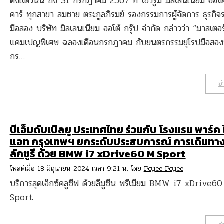
ตั้งแต่วันนี้ ถึง 31 กรกฎาคม 2567 ที่ โชว์รูม มิลเลนเนียม ออโต
คาร์ ทุกสาขา สมชาย ตระกูลภิรมย์ รองกรรมการผู้จัดการ ธุรกิจ
มือสอง บริษัท มิลเลนเนียม ออโต้ กรุ๊ป จำกัด กล่าวว่า “มาสเตอร
แคมเปญพิเศษ ฉลองเดือนกรกฎาคม กับยนตรกรรมยุโรปมือสอ
กร…
อ่
บีเอ็มดับเบิลยู ประเทศไทย ร่วมกับ โรงแรม พาร์ค 
แอท กรุงเทพฯ ยกระดับประสบการณ์ การเดินทาง
ลักชูรี ด้วย BMW i7 xDrive60 M Sport
โพสต์เมื่อ 18 มิถุนายน 2024 เวลา 9:21 น. โดย
Poyee Poyee
บริการสุดเอ็กซ์คลูซีฟ ด้วยลีมูซีน พรีเมียม BMW i7 xDrive6
Sport