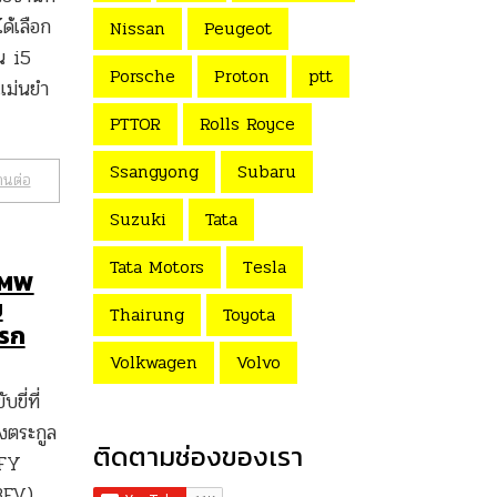
ด้เลือก
Nissan
Peugeot
น i5
Porsche
Proton
ptt
แม่นยำ
PTTOR
Rolls Royce
Ssangyong
Subaru
านต่อ
Suzuki
Tata
Tata Motors
Tesla
BMW
ม
Thairung
Toyota
แรก
Volkwagen
Volvo
ี่ที่
งตระกูล
ติดตามช่องของเรา
iFY
BEV)