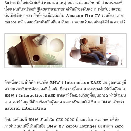
Suite
มีเข็มขัดนิรภัยที่ตัวรถตามมาตรฐานความปลอดภัยปกติ ด้านบนของที่
นั่งจะพบกับหน้าจอที่ผู้โดยสารสามารถกดให้หน้าจอพับลงมา เพื่อรับชมความ
บันเทิงได้สบายตา อีกทั้งยังเชื่อมต่อกับ
Amazon Fire TV
รวมถึงสามารถ
mirror หน้าจอของโทรศัพท์มือถือมารับชมภาพยนตร์บนจอใหญ่ได้ผ่านระบบไร้
อีกหนึ่งความล้ำก็คือ แนวคิด
BMW i Interaction EASE
โดยจุดเด่นอยู่ที่
ระบบตรวจจับการจ้องมองที่ล้ำสมัย ซึ่งระบบนี้จะสามารถตรวจจับได้เมื่อผู้โดยส
BMW i Interaction EASE
สายตาที่จ้องมองวัตถุที่อยู่นอกรถ ทำให้ระบบ
สามารถให้ข้อมูลที่เกี่ยวข้องกับผู้โดยสารแบบเรียลไทม์ได้ ที่ทาง
BMW
เรียกว่า
natural interaction
อีกไฮไลท์เด่นที่
BMW
เปิดตัวใน
CES 2020
คือแนวคิดการออกแบบที่นั่ง
ภายในรถยนต์ขึ้นใหม่ในชื่อ
BMW X7 ZeroG Lounger
ย่อมาจาก
Zero