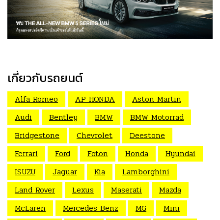
เกี่ยวกับรถยนต์
Alfa Romeo
AP HONDA
Aston Martin
Audi
Bentley
BMW
BMW Motorrad
Bridgestone
Chevrolet
Deestone
Ferrari
Ford
Foton
Honda
Hyundai
ISUZU
Jaguar
Kia
Lamborghini
Land Rover
Lexus
Maserati
Mazda
McLaren
Mercedes Benz
MG
Mini